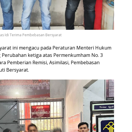
apas Idi Terima Pembebasan Bersyarat
yarat ini mengacu pada Peraturan Menteri Hukum
g Perubahan ketiga atas Permenkumham No. 3
ara Pemberian Remisi, Asimilasi, Pembebasan
ti Bersyarat.