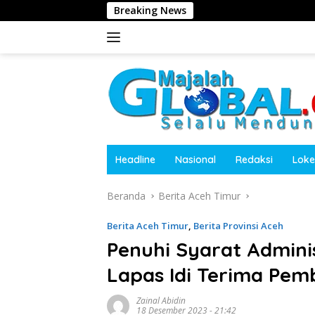
Langsung
Breaking News
Dugaan Penghalangan
ke
konten
Headline
Nasional
Redaksi
Loke
Beranda
Berita Aceh Timur
Berita Aceh Timur
,
Berita Provinsi Aceh
Penuhi Syarat Admini
Lapas Idi Terima Pe
Zainal Abidin
18 Desember 2023 - 21:42