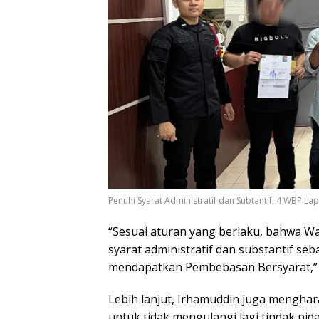
Penuhi Syarat Administratif dan Subtantif, 4 WBP L
“Sesuai aturan yang berlaku, bahwa 
syarat administratif dan substantif s
mendapatkan Pembebasan Bersyarat,” j
Lebih lanjut, Irhamuddin juga menghar
untuk tidak mengulangi lagi tindak pid