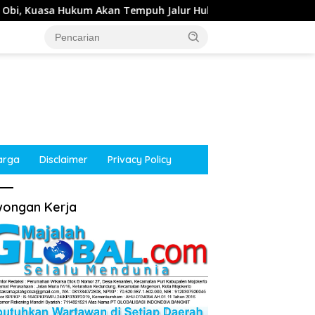
mpuh Jalur Hukum
Kepala Desa Tempuran, Sooko, Moj
arga
Disclaimer
Privacy Policy
ongan Kerja