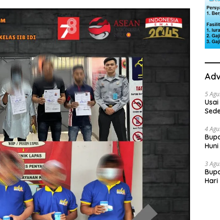
Adv
5 Agu
Usai
Sede
Ini 
4 Agu
Bupa
Huni
dan
3 Agu
Bupa
Hari
“Sol