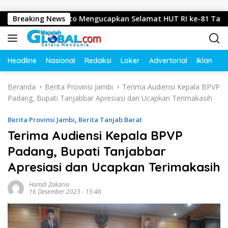
Langsung ke konten
ri, Mojokerto Mengucapkan Selamat HUT RI ke-81 Tahun 2026
Breaking News
Headline
Nasional
Redaksi
Loker
Advertorial
Iklan
O
Beranda
Berita Provinsi Jambi
Terima Audiensi Kepala BPVP
Padang, Bupati Tanjabbar Apresiasi dan Ucapkan Terimakasih
Berita Provinsi Jambi
,
Berita Tanjab Barat
Terima Audiensi Kepala BPVP
Padang, Bupati Tanjabbar
Apresiasi dan Ucapkan Terimakasih
Hamdi Zakaria
16 Desember 2023 - 15:46