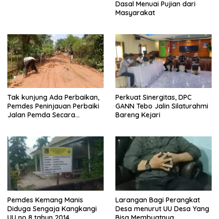
Dasal Menuai Pujian dari
Masyarakat
Tak kunjung Ada Perbaikan,
Perkuat Sinergitas, DPC
Pemdes Peninjauan Perbaiki
GANN Tebo Jalin Silaturahmi
Jalan Pemda Secara
Bareng Kejari
Swadaya
Pemdes Kemang Manis
Larangan Bagi Perangkat
Diduga Sengaja Kangkangi
Desa menurut UU Desa Yang
UU no 8 tahun 2014
Bisa Membuatnya