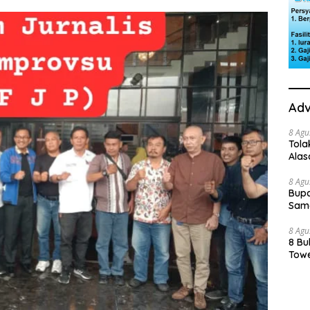
Adv
8 Agu
Tola
Ala
8 Agu
Bupa
Sama
8 Agu
8 Bu
Towe