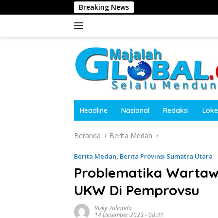
Langsung
Breaking News
Harita
ke
konten
Headline
Nasional
Redaksi
Loke
Beranda
Berita Medan
Berita Medan
,
Berita Provinsi Sumatra Utara
Problematika Warta
UKW Di Pemprovsu
Rizky Zulianda
14 Desember 2023 - 08:31