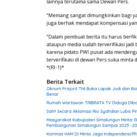
lainnya terutama sama Dewan Pers.
“Memang sangat dimungkinkan bagi yan
juga berhak mendapat kompensasi yang
“Dalam pembuat berita itu harus berf
ataupun media sudah terverifikasi jad
karena pidato PWI pusat ada mendeng
terverifikasi di dewan Pers suka minta 
*(RI-1)*
Berita Terkait
Oknum Prajurit TNI Buka Lapak Judi dan B
Benar
Rumah Wartawan TRIBRATA TV Diduga Diba
Sah!! Secara Aklamasi Rio Syahdian Lubis P
Masyarakat Kabupaten Simalungun Minta: R
Pembangunan Simalungun Sampai 2025 -2
Komnas HAM Di Minta Jaga Independensi:P