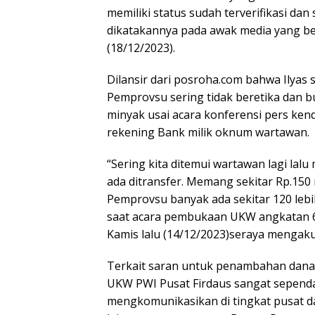
memiliki status sudah terverifikasi d
dikatakannya pada awak media yang ber
(18/12/2023).
Dilansir dari posroha.com bahwa Ilyas
Pemprovsu sering tidak beretika dan b
minyak usai acara konferensi pers ken
rekening Bank milik oknum wartawan.
“Sering kita ditemui wartawan lagi lalu
ada ditransfer. Memang sekitar Rp.150 
Pemprovsu banyak ada sekitar 120 lebih 
saat acara pembukaan UKW angkatan 64
Kamis lalu (14/12/2023)seraya mengak
Terkait saran untuk penambahan dana 
UKW PWI Pusat Firdaus sangat sepend
mengkomunikasikan di tingkat pusat d