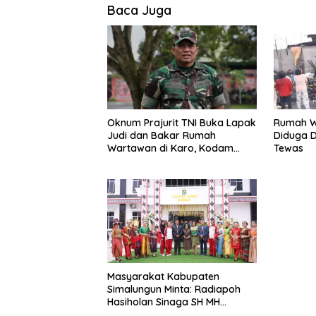
Baca Juga
Oknum Prajurit TNI Buka Lapak
Rumah W
Judi dan Bakar Rumah
Diduga D
Wartawan di Karo, Kodam
Tewas
I/BB: Itu Tidak Benar
Masyarakat Kabupaten
Simalungun Minta: Radiapoh
Hasiholan Sinaga SH MH
Kembali Lanjutkan