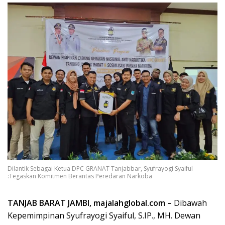
Dilantik Sebagai Ketua DPC GRANAT Tanjabbar, Syufrayogi Syaiful
:Tegaskan Komitmen Berantas Peredaran Narkoba
TANJAB BARAT JAMBI, majalahglobal.com –
Dibawah
Kepemimpinan Syufrayogi Syaiful, S.IP., MH. Dewan