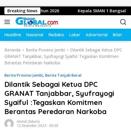
Langsung ke konten
-81 Tahun 2026
Breaking News
Kepala SMAN 1 Bangsal Kabupaten Moj
Headline
Nasional
Redaksi
Loker
Advertorial
Iklan
O
Beranda
Berita Provinsi Jambi
Dilantik Sebagai Ketua DPC
GRANAT Tanjabbar, Syufrayogi Syaiful :Tegaskan Komitmen
Berantas Peredaran Narkoba
Berita Provinsi Jambi
,
Berita Tanjab Barat
Dilantik Sebagai Ketua DPC
GRANAT Tanjabbar, Syufrayogi
Syaiful :Tegaskan Komitmen
Berantas Peredaran Narkoba
Hamdi Zakaria
12 Desember 2023 - 09:39