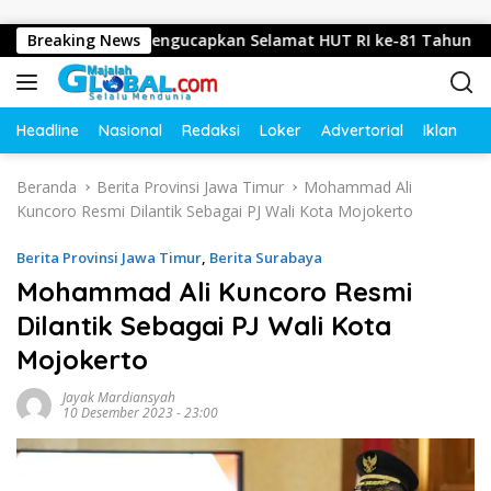
Langsung ke konten
ojokerto Mengucapkan Selamat HUT RI ke-81 Tahun 2026
Breaking News
Headline
Nasional
Redaksi
Loker
Advertorial
Iklan
O
Beranda
Berita Provinsi Jawa Timur
Mohammad Ali
Kuncoro Resmi Dilantik Sebagai PJ Wali Kota Mojokerto
Berita Provinsi Jawa Timur
,
Berita Surabaya
Mohammad Ali Kuncoro Resmi
Dilantik Sebagai PJ Wali Kota
Mojokerto
Jayak Mardiansyah
10 Desember 2023 - 23:00