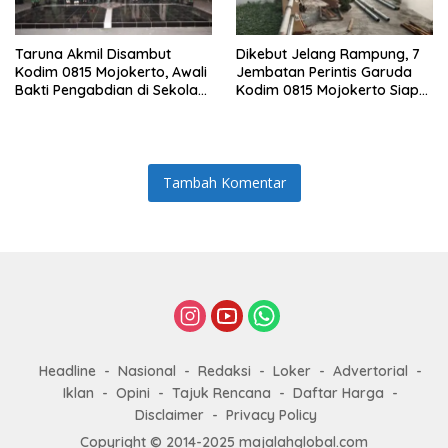
Taruna Akmil Disambut
Dikebut Jelang Rampung, 7
Kodim 0815 Mojokerto, Awali
Jembatan Perintis Garuda
Bakti Pengabdian di Sekolah
Kodim 0815 Mojokerto Siap
Rakyat SRMP 15
Jadi Penghubung Desa
Tambah Komentar
Headline
Nasional
Redaksi
Loker
Advertorial
Iklan
Opini
Tajuk Rencana
Daftar Harga
Disclaimer
Privacy Policy
Copyright © 2014-2025 majalahglobal.com