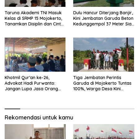
Taruna Akademi TNI Masuk
Dulu Hancur Diterjang Banjir,
Kelas di SRMP 15 Mojokerto,
Kini Jembatan Garuda Beton
Tanamkan Disiplin dan Cinta
Kedunggempol 37 Meter Siap
Tanah Air
Pakai
Khotmil Qur’an ke-26,
Tiga Jembatan Perintis
Advokat Hadi Purwanto:
Garuda di Mojokerto Tuntas
Jangan Lupa Jasa Orang
100%, Warga Desa Kini
Tua dan Pahlawan
Punya Akses Baru yang Lebih
Aman
Rekomendasi untuk kamu