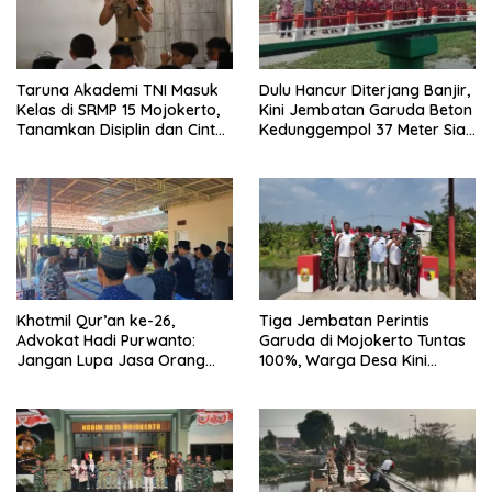
Taruna Akademi TNI Masuk
Dulu Hancur Diterjang Banjir,
Kelas di SRMP 15 Mojokerto,
Kini Jembatan Garuda Beton
Tanamkan Disiplin dan Cinta
Kedunggempol 37 Meter Siap
Tanah Air
Pakai
Khotmil Qur’an ke-26,
Tiga Jembatan Perintis
Advokat Hadi Purwanto:
Garuda di Mojokerto Tuntas
Jangan Lupa Jasa Orang
100%, Warga Desa Kini
Tua dan Pahlawan
Punya Akses Baru yang Lebih
Aman