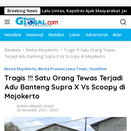
Langsung ke konten
aya Tertib Lalu Lintas, Kapolres Ajak Masyarakat Jadi Pelopor
Breaking News
Headline
Nasional
Redaksi
Loker
Advertorial
Iklan
O
Beranda
Berita Mojokerto
Tragis !!! Satu Orang Tewas
Terjadi Adu Banteng Supra X Vs Scoopy di Mojokerto
Berita Mojokerto
,
Berita Provinsi Jawa Timur
,
Headline
Tragis !!! Satu Orang Tewas Terjadi
Adu Banteng Supra X Vs Scoopy di
Mojokerto
Redaksi Majalah Global
30 November 2023 - 09:47