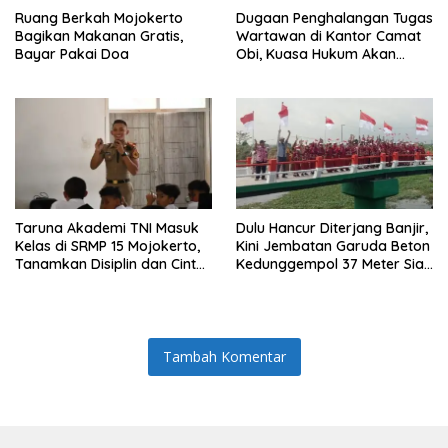
Ruang Berkah Mojokerto
Dugaan Penghalangan Tugas
Bagikan Makanan Gratis,
Wartawan di Kantor Camat
Bayar Pakai Doa
Obi, Kuasa Hukum Akan
Tempuh Jalur Hukum
Taruna Akademi TNI Masuk
Dulu Hancur Diterjang Banjir,
Kelas di SRMP 15 Mojokerto,
Kini Jembatan Garuda Beton
Tanamkan Disiplin dan Cinta
Kedunggempol 37 Meter Siap
Tanah Air
Pakai
Tambah Komentar