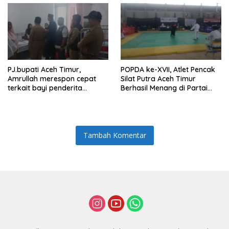
PJ.bupati Aceh Timur,
POPDA ke-XVII, Atlet Pencak
Amrullah merespon cepat
Silat Putra Aceh Timur
terkait bayi penderita
Berhasil Menang di Partai
Hydrocephalus di Aceh Timur
Final dan Berhak Membawa
Medali Emas
Tambah Komentar