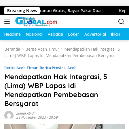
Langsung ke konten
Bagikan Makanan Gratis, Bayar Pakai Doa
Breaking News
Kepala Desa
Headline
Nasional
Redaksi
Loker
Advertorial
Iklan
O
Beranda
Berita Aceh Timur
Mendapatkan Hak Integrasi, 5
(Lima) WBP Lapas Idi Mendapatkan Pembebasan Bersyarat
Berita Aceh Timur
,
Berita Provinsi Aceh
Mendapatkan Hak Integrasi, 5
(Lima) WBP Lapas Idi
Mendapatkan Pembebasan
Bersyarat
Zainal Abidin
28 November 2023 - 20:59