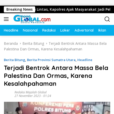
Langsung ke konten
ertib Lalu Lintas, Kapolres Ajak Masyarakat Jadi Pelopor Kese
Breaking News
Headline
Nasional
Redaksi
Loker
Advertorial
Iklan
O
Beranda
Berita Bitung
Terjadi Bentrok Antara Massa Bela
Palestina Dan Ormas, Karena Kesalahpahaman
Berita Bitung
,
Berita Provinsi Sumatra Utara
,
Headline
Terjadi Bentrok Antara Massa Bela
Palestina Dan Ormas, Karena
Kesalahpahaman
Redaksi Majalah Global
27 November 2023 - 01:24