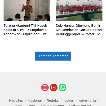
Taruna Akademi TNI Masuk
Dulu Hancur Diterjang Banjir,
Kelas di SRMP 15 Mojokerto,
Kini Jembatan Garuda Beton
Tanamkan Disiplin dan Cinta
Kedunggempol 37 Meter Siap
Tanah Air
Pakai
Tambah Komentar
Headline
Nasional
Redaksi
Loker
Advertorial
Iklan
Opini
Tajuk Rencana
Daftar Harga