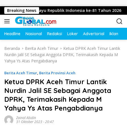
Langsung ke konten
kan Dirgahayu Republik Indonesia ke-81 Tahun 2026
Breaking News
Di
Headline
Nasional
Redaksi
Loker
Advertorial
Iklan
O
Beranda
Berita Aceh Timur
Ketua DPRK Aceh Timur Lantik
Nurdin Jalil SE Sebagai Anggota DPRK, Terimakasih Kepada M
Yahya Ys Atas Pengabdianya
Berita Aceh Timur
,
Berita Provinsi Aceh
Ketua DPRK Aceh Timur Lantik
Nurdin Jalil SE Sebagai Anggota
DPRK, Terimakasih Kepada M
Yahya Ys Atas Pengabdianya
Zainal Abidin
31 Oktober 2023 - 20:47