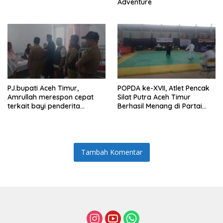
Adventure
PJ.bupati Aceh Timur,
POPDA ke-XVII, Atlet Pencak
Amrullah merespon cepat
Silat Putra Aceh Timur
terkait bayi penderita
Berhasil Menang di Partai
Hydrocephalus di Aceh Timur
Final dan Berhak Membawa
Medali Emas
Tambah Komentar