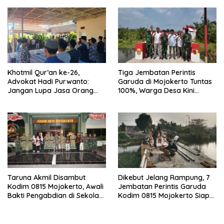
Khotmil Qur’an ke-26,
Tiga Jembatan Perintis
Advokat Hadi Purwanto:
Garuda di Mojokerto Tuntas
Jangan Lupa Jasa Orang
100%, Warga Desa Kini
Tua dan Pahlawan
Punya Akses Baru yang Lebih
Aman
Taruna Akmil Disambut
Dikebut Jelang Rampung, 7
Kodim 0815 Mojokerto, Awali
Jembatan Perintis Garuda
Bakti Pengabdian di Sekolah
Kodim 0815 Mojokerto Siap
Rakyat SRMP 15
Jadi Penghubung Desa