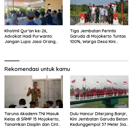
Khotmil Qur’an ke-26,
Tiga Jembatan Perintis
Advokat Hadi Purwanto:
Garuda di Mojokerto Tuntas
Jangan Lupa Jasa Orang
100%, Warga Desa Kini
Tua dan Pahlawan
Punya Akses Baru yang Lebih
Aman
Rekomendasi untuk kamu
Taruna Akademi TNI Masuk
Dulu Hancur Diterjang Banjir,
Kelas di SRMP 15 Mojokerto,
Kini Jembatan Garuda Beton
Tanamkan Disiplin dan Cinta
Kedunggempol 37 Meter Siap
Tanah Air
Pakai