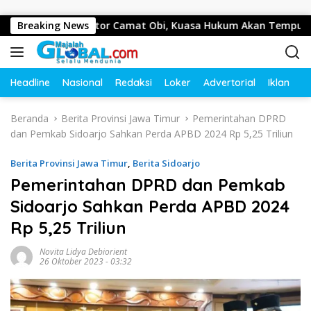
Langsung ke konten
awan di Kantor Camat Obi, Kuasa Hukum Akan Tempuh Jalur 
Breaking News
Headline
Nasional
Redaksi
Loker
Advertorial
Iklan
O
Beranda
Berita Provinsi Jawa Timur
Pemerintahan DPRD
dan Pemkab Sidoarjo Sahkan Perda APBD 2024 Rp 5,25 Triliun
Berita Provinsi Jawa Timur
,
Berita Sidoarjo
Pemerintahan DPRD dan Pemkab
Sidoarjo Sahkan Perda APBD 2024
Rp 5,25 Triliun
Novita Lidya Debiorient
26 Oktober 2023 - 03:32