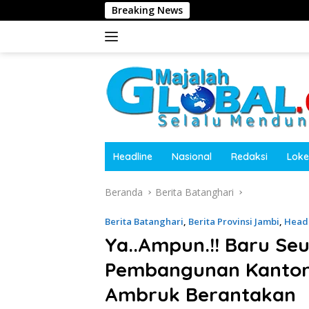
Langsung
Breaking News
PWOD Desak 
ke
konten
Headline
Nasional
Redaksi
Loke
Beranda
Berita Batanghari
Berita Batanghari
,
Berita Provinsi Jambi
,
Head
Ya..Ampun.!! Baru S
Pembangunan Kantor
Ambruk Berantakan