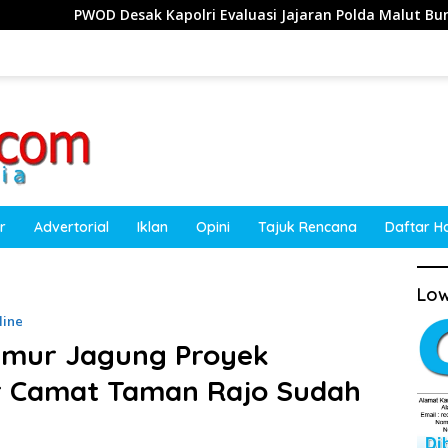
Kapolri Evaluasi Jajaran Polda Malut Buntut Dugaan Intimidas
r
Advertorial
Iklan
Opini
Tajuk Rencana
Daftar H
Low
line
eumur Jagung Proyek
 Camat Taman Rajo Sudah