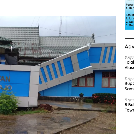
Adv
8 Agu
Tola
Ala
8 Agu
Bupa
Sama
8 Agu
8 Bu
Towe