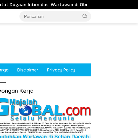
i Wartawan di Obi
Diduga Intimidasi Wartawan di Obi,
arga
Disclaimer
Privacy Policy
ongan Kerja