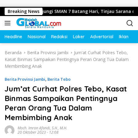
Langsung ke konten
si Jambi Kunjungi SMAN 7 Batang Hari, Tinjau Sarana dan Prasa
Breaking News
Headline
Nasional
Redaksi
Loker
Advertorial
Iklan
O
Beranda
Berita Provinsi Jambi
Jum'at Curhat Polres Tebo,
Kasat Binmas Sampaikan Pentingnya Peran Orang Tua Dalam
Membimbing Anak
Berita Provinsi Jambi
,
Berita Tebo
Jum’at Curhat Polres Tebo, Kasat
Binmas Sampaikan Pentingnya
Peran Orang Tua Dalam
Membimbing Anak
Moch. Imron Afandi, S.H., M.H.
20 Oktober 2023 - 12:08