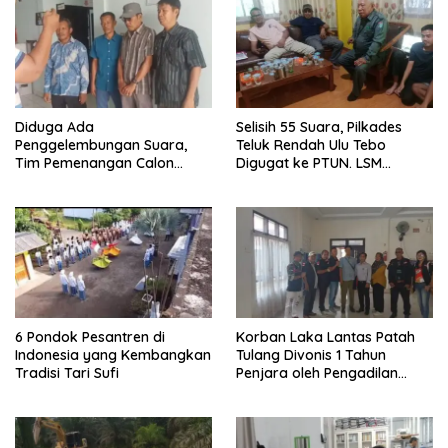
Diduga Ada
Selisih 55 Suara, Pilkades
Penggelembungan Suara,
Teluk Rendah Ulu Tebo
Tim Pemenangan Calon
Digugat ke PTUN. LSM
Kades No 01 Teluk Rendah
TOPPAN: Kami Pasang Badan
Ulu Gugat Hasil Pilkades ke
DPMD Tebo
6 Pondok Pesantren di
Korban Laka Lantas Patah
Indonesia yang Kembangkan
Tulang Divonis 1 Tahun
Tradisi Tari Sufi
Penjara oleh Pengadilan
Negeri Tebo