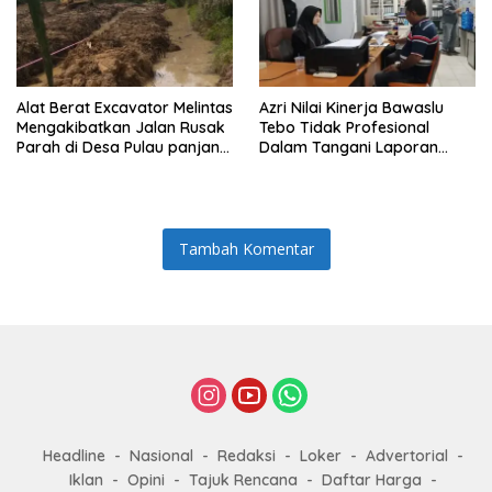
Alat Berat Excavator Melintas
Azri Nilai Kinerja Bawaslu
Mengakibatkan Jalan Rusak
Tebo Tidak Profesional
Parah di Desa Pulau panjang
Dalam Tangani Laporan
Kabupaten Tebo
Dugaan Maladministrasi
Surat Sehat Agus Rubyanto
Tambah Komentar
Headline
Nasional
Redaksi
Loker
Advertorial
Iklan
Opini
Tajuk Rencana
Daftar Harga