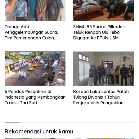
Diduga Ada
Selisih 55 Suara, Pilkades
Penggelembungan Suara,
Teluk Rendah Ulu Tebo
Tim Pemenangan Calon
Digugat ke PTUN. LSM
Kades No 01 Teluk Rendah
TOPPAN: Kami Pasang Badan
Ulu Gugat Hasil Pilkades ke
DPMD Tebo
6 Pondok Pesantren di
Korban Laka Lantas Patah
Indonesia yang Kembangkan
Tulang Divonis 1 Tahun
Tradisi Tari Sufi
Penjara oleh Pengadilan
Negeri Tebo
Rekomendasi untuk kamu