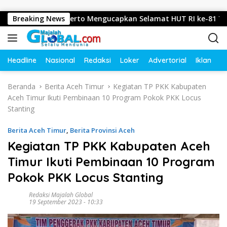
Langsung ke konten
ari, Mojokerto Mengucapkan Selamat HUT RI ke-81 Tahun 2026
Breaking News
Headline
Nasional
Redaksi
Loker
Advertorial
Iklan
O
Beranda
Berita Aceh Timur
Kegiatan TP PKK Kabupaten
Aceh Timur Ikuti Pembinaan 10 Program Pokok PKK Locus
Stanting
Berita Aceh Timur
,
Berita Provinsi Aceh
Kegiatan TP PKK Kabupaten Aceh
Timur Ikuti Pembinaan 10 Program
Pokok PKK Locus Stanting
Redaksi Majalah Global
19 September 2023 - 10:33