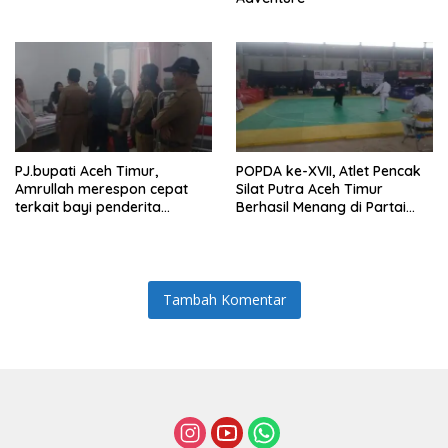
PJ.bupati Aceh Timur,
POPDA ke-XVII, Atlet Pencak
Amrullah merespon cepat
Silat Putra Aceh Timur
terkait bayi penderita
Berhasil Menang di Partai
Hydrocephalus di Aceh Timur
Final dan Berhak Membawa
Medali Emas
Tambah Komentar