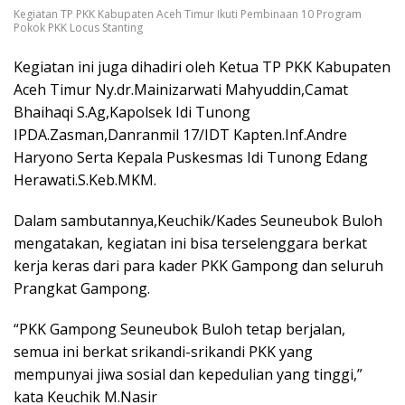
Kegiatan TP PKK Kabupaten Aceh Timur Ikuti Pembinaan 10 Program
Pokok PKK Locus Stanting
Kegiatan ini juga dihadiri oleh Ketua TP PKK Kabupaten
Aceh Timur Ny.dr.Mainizarwati Mahyuddin,Camat
Bhaihaqi S.Ag,Kapolsek Idi Tunong
IPDA.Zasman,Danranmil 17/IDT Kapten.Inf.Andre
Haryono Serta Kepala Puskesmas Idi Tunong Edang
Herawati.S.Keb.MKM.
Dalam sambutannya,Keuchik/Kades Seuneubok Buloh
mengatakan, kegiatan ini bisa terselenggara berkat
kerja keras dari para kader PKK Gampong dan seluruh
Prangkat Gampong.
“PKK Gampong Seuneubok Buloh tetap berjalan,
semua ini berkat srikandi-srikandi PKK yang
mempunyai jiwa sosial dan kepedulian yang tinggi,”
kata Keuchik M.Nasir