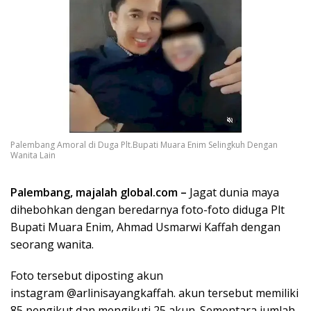
Palembang Amoral di Duga Plt.Bupati Muara Enim Selingkuh Dengan
Wanita Lain
Palembang, majalah global.com –
Jagat dunia maya
dihebohkan dengan beredarnya foto-foto diduga Plt
Bupati Muara Enim, Ahmad Usmarwi Kaffah dengan
seorang wanita.
Foto tersebut diposting akun
instagram @arlinisayangkaffah. akun tersebut memiliki
85 pengikut dan mengikuti 25 akun. Sementara jumlah