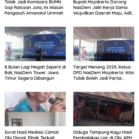
Tolak Jadi Komisaris BUMN
Bupati Mojokerto Dorong
Gaji Ratusan Juta, Ini Alasan
NasDem Jalin Kerja Sama
Pengasuh Amanatul Ummah
Wujudkan Daerah Maju, Adil,
dan Makmur
8 Bulan Lagi Megah Seperti di
Target Menang 2029, Ketua
Bali, NasDem Tower Jawa
DPD NasDem Mojokerto: Kita
Timur Segera Dibangun
Tidak Boleh Jadi Partai
Sulapan
Surat Hasil Mediasi Camat
Diduga Tampung Kayu Hasil
Obi Disoal, Pihak Terkait
Pembalakan Liar di Obi, KPH