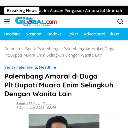
Langsung ke konten
 Ratusan Juta, Ini Alasan Pengasuh Amanatul Ummah
Breaking News
B
Headline
Nasional
Redaksi
Loker
Advertorial
Iklan
O
Beranda
Berita Palembang
Palembang Amoral di Duga
Plt.Bupati Muara Enim Selingkuh Dengan Wanita Lain
Berita Palembang
,
Headline
Palembang Amoral di Duga
Plt.Bupati Muara Enim Selingkuh
Dengan Wanita Lain
Redaksi Majalah Global
7 September 2023 - 02:49