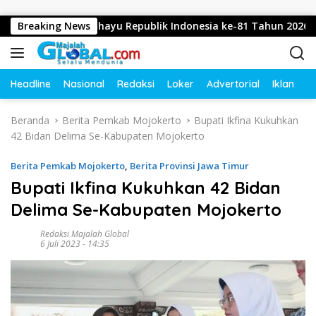
Langsung ke konten
pkan Dirgahayu Republik Indonesia ke-81 Tahun 2026
Breaking News
D
Headline
Nasional
Redaksi
Loker
Advertorial
Iklan
O
Beranda
Berita Pemkab Mojokerto
Bupati Ikfina Kukuhkan
42 Bidan Delima Se-Kabupaten Mojokerto
Berita Pemkab Mojokerto
,
Berita Provinsi Jawa Timur
Bupati Ikfina Kukuhkan 42 Bidan
Delima Se-Kabupaten Mojokerto
Redaksi Majalah Global
6 Juli 2023 - 14:35