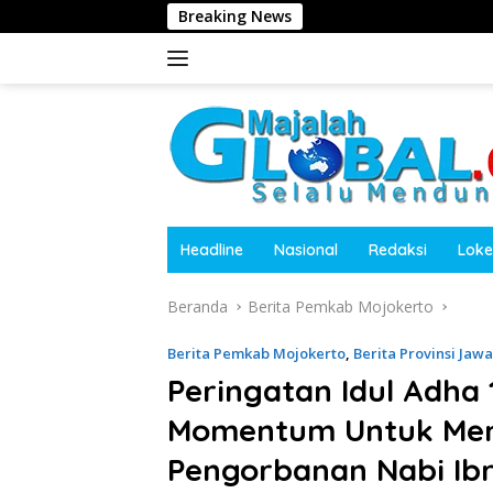
Langsung
Breaking News
Kepala Desa Menang
ke
konten
Headline
Nasional
Redaksi
Loke
Beranda
Berita Pemkab Mojokerto
Berita Pemkab Mojokerto
,
Berita Provinsi Jaw
Peringatan Idul Adha 1
Momentum Untuk Men
Pengorbanan Nabi Ib