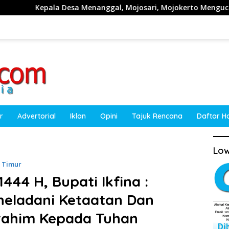
gal, Mojosari, Mojokerto Mengucapkan Selamat HUT RI ke-81 
r
Advertorial
Iklan
Opini
Tajuk Rencana
Daftar H
Low
a Timur
444 H, Bupati Ikfina :
eladani Ketaatan Dan
rahim Kepada Tuhan