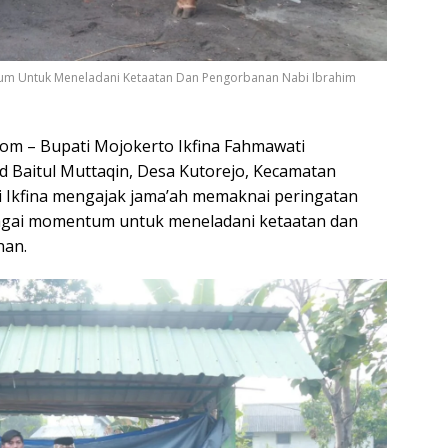
ntum Untuk Meneladani Ketaatan Dan Pengorbanan Nabi Ibrahim
com – Bupati Mojokerto Ikfina Fahmawati
id Baitul Muttaqin, Desa Kutorejo, Kecamatan
i Ikfina mengajak jama’ah memaknai peringatan
sebagai momentum untuk meneladani ketaatan dan
han.