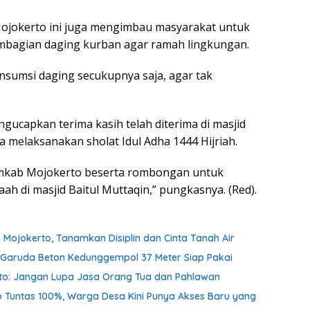
ojokerto ini juga mengimbau masyarakat untuk
embagian daging kurban agar ramah lingkungan.
nsumsi daging secukupnya saja, agar tak
gucapkan terima kasih telah diterima di masjid
a melaksanakan sholat Idul Adha 1444 Hijriah.
emkab Mojokerto beserta rombongan untuk
h di masjid Baitul Muttaqin,” pungkasnya. (Red).
 Mojokerto, Tanamkan Disiplin dan Cinta Tanah Air
an Garuda Beton Kedunggempol 37 Meter Siap Pakai
nto: Jangan Lupa Jasa Orang Tua dan Pahlawan
o Tuntas 100%, Warga Desa Kini Punya Akses Baru yang