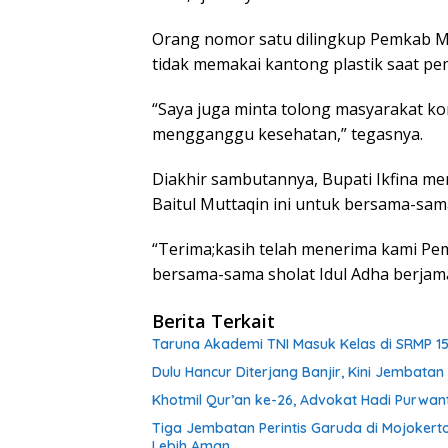
Orang nomor satu dilingkup Pemkab M
tidak memakai kantong plastik saat p
“Saya juga minta tolong masyarakat ko
mengganggu kesehatan,” tegasnya.
Diakhir sambutannya, Bupati Ikfina men
Baitul Muttaqin ini untuk bersama-sam
“Terima;kasih telah menerima kami P
bersama-sama sholat Idul Adha berjamaa
Berita Terkait
Taruna Akademi TNI Masuk Kelas di SRMP 15
Dulu Hancur Diterjang Banjir, Kini Jembat
Khotmil Qur’an ke-26, Advokat Hadi Purwa
Tiga Jembatan Perintis Garuda di Mojokert
Lebih Aman