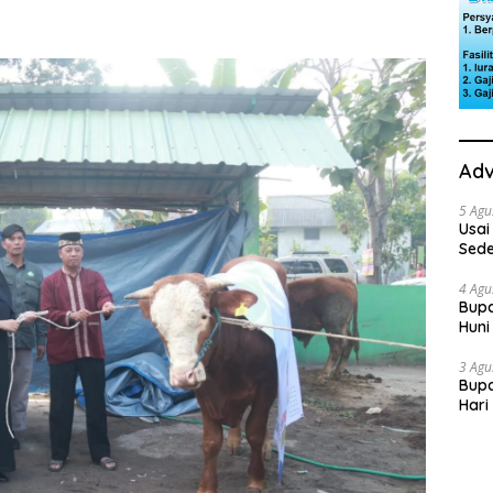
Adv
5 Agu
Usai
Sede
Ini 
4 Agu
Bupa
Huni
dan
3 Agu
Bupa
Hari
“Sol