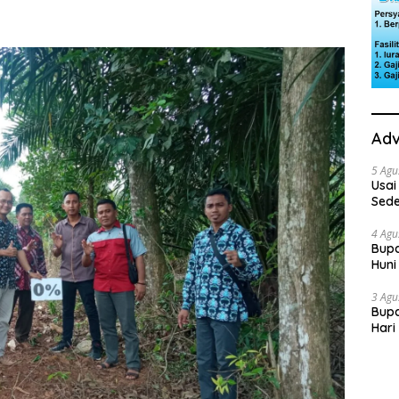
Adv
5 Agu
Usai
Sede
Ini 
4 Agu
Bupa
Huni
dan
3 Agu
Bupa
Hari
“Sol