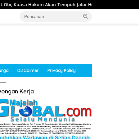
Tempuh Jalur Hukum
Kepala Desa Tempuran, Sooko, M
arga
Disclaimer
Privacy Policy
ongan Kerja