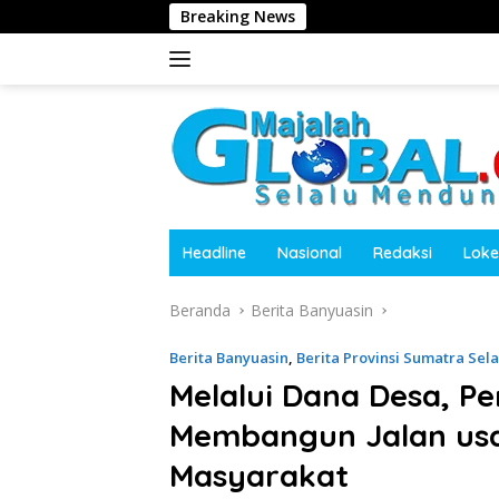
Langsung
Breaking News
Dugaan Penghalang
ke
konten
Headline
Nasional
Redaksi
Loke
Beranda
Berita Banyuasin
Berita Banyuasin
,
Berita Provinsi Sumatra Sel
Melalui Dana Desa, P
Membangun Jalan usa
Masyarakat