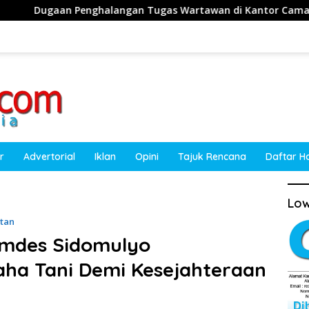
an Tugas Wartawan di Kantor Camat Obi, Kuasa Hukum Akan 
r
Advertorial
Iklan
Opini
Tajuk Rencana
Daftar H
Low
atan
emdes Sidomulyo
ha Tani Demi Kesejahteraan