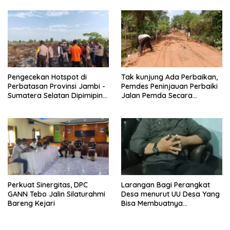
Pengecekan Hotspot di
Tak kunjung Ada Perbaikan,
Perbatasan Provinsi Jambi -
Pemdes Peninjauan Perbaiki
Sumatera Selatan Dipimipin
Jalan Pemda Secara
Dirreskrimsus Polda Jambi
Swadaya
Perkuat Sinergitas, DPC
Larangan Bagi Perangkat
GANN Tebo Jalin Silaturahmi
Desa menurut UU Desa Yang
Bareng Kejari
Bisa Membuatnya
Diberhentikan Atau Dipecat