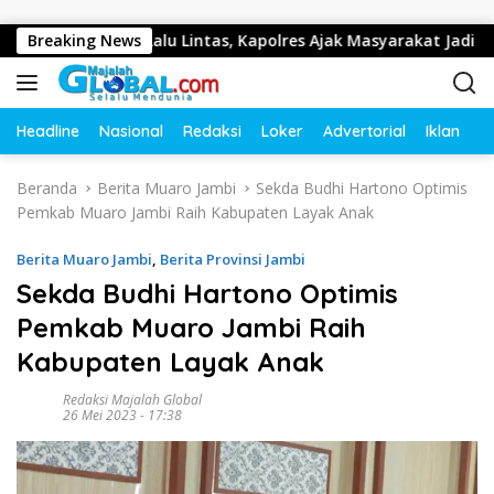
Langsung ke konten
Tertib Lalu Lintas, Kapolres Ajak Masyarakat Jadi Pelopor Kes
Breaking News
Headline
Nasional
Redaksi
Loker
Advertorial
Iklan
O
Beranda
Berita Muaro Jambi
Sekda Budhi Hartono Optimis
Pemkab Muaro Jambi Raih Kabupaten Layak Anak
Berita Muaro Jambi
,
Berita Provinsi Jambi
Sekda Budhi Hartono Optimis
Pemkab Muaro Jambi Raih
Kabupaten Layak Anak
Redaksi Majalah Global
26 Mei 2023 - 17:38