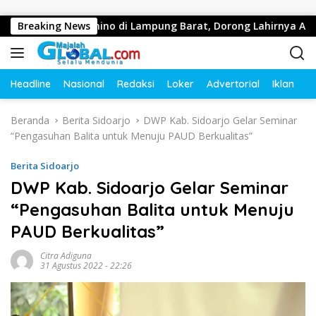
Langsung ke konten
ahraga Domino di Lampung Barat, Dorong Lahirnya Atlet Berpre
Breaking News
Headline
Nasional
Redaksi
Loker
Advertorial
Iklan
O
Beranda
Berita Sidoarjo
DWP Kab. Sidoarjo Gelar Seminar
“Pengasuhan Balita untuk Menuju PAUD Berkualitas”
Berita Sidoarjo
DWP Kab. Sidoarjo Gelar Seminar
“Pengasuhan Balita untuk Menuju
PAUD Berkualitas”
Citra Adiguna
31 Agustus 2022 - 22:26