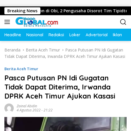
Langsung ke konten
san Pohon di Obi, 2 Pengusaha Disorot Tim Tipidter Polda Ma
Breaking News
Headline
Nasional
Redaksi
Loker
Advertorial
Iklan
O
Beranda
Berita Aceh Timur
Pasca Putusan PN Idi Gugatan
Tidak Dapat Diterima, Irwanda DPRK Aceh Timur Ajukan Kasasi
Berita Aceh Timur
Pasca Putusan PN Idi Gugatan
Tidak Dapat Diterima, Irwanda
DPRK Aceh Timur Ajukan Kasasi
Zainal Abidin
4 Agustus 2022 - 21:22