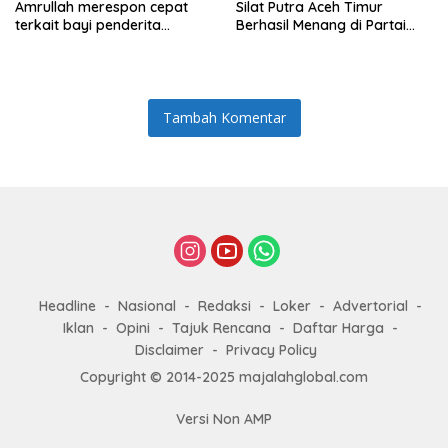
Amrullah merespon cepat
Silat Putra Aceh Timur
terkait bayi penderita
Berhasil Menang di Partai
Hydrocephalus di Aceh Timur
Final dan Berhak Membawa
Medali Emas
Tambah Komentar
Headline
Nasional
Redaksi
Loker
Advertorial
Iklan
Opini
Tajuk Rencana
Daftar Harga
Disclaimer
Privacy Policy
Copyright © 2014-2025 majalahglobal.com
Versi Non AMP