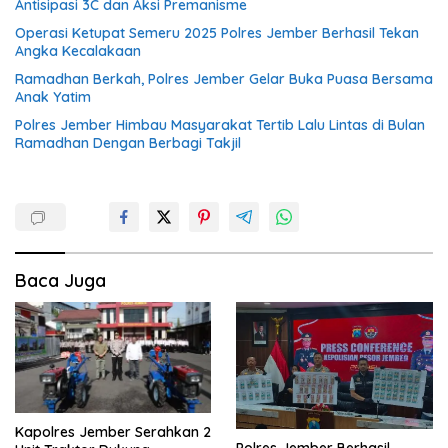
Antisipasi 3C dan Aksi Premanisme
Operasi Ketupat Semeru 2025 Polres Jember Berhasil Tekan
Angka Kecalakaan
Ramadhan Berkah, Polres Jember Gelar Buka Puasa Bersama
Anak Yatim
Polres Jember Himbau Masyarakat Tertib Lalu Lintas di Bulan
Ramadhan Dengan Berbagi Takjil
Baca Juga
Kapolres Jember Serahkan 2