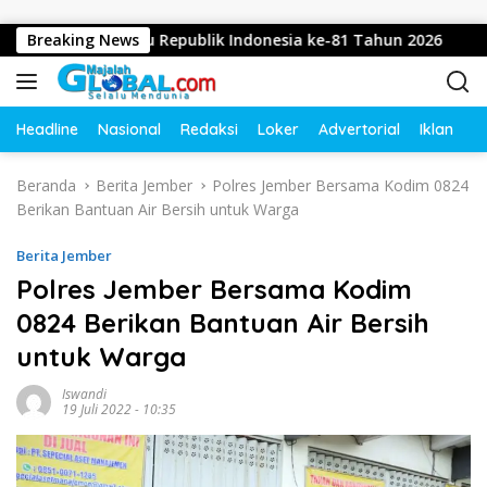
Langsung ke konten
n Dirgahayu Republik Indonesia ke-81 Tahun 2026
Breaking News
Didu
Headline
Nasional
Redaksi
Loker
Advertorial
Iklan
O
Beranda
Berita Jember
Polres Jember Bersama Kodim 0824
Berikan Bantuan Air Bersih untuk Warga
Berita Jember
Polres Jember Bersama Kodim
0824 Berikan Bantuan Air Bersih
untuk Warga
Iswandi
19 Juli 2022 - 10:35