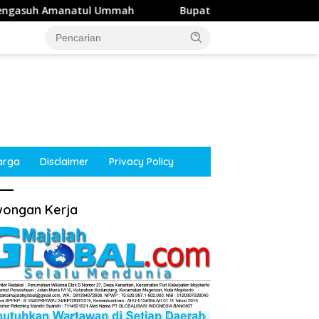
mah
Bupati Mojokerto Dorong NasDem Jalin Kerja Sama
arga
Disclaimer
Privacy Policy
ongan Kerja