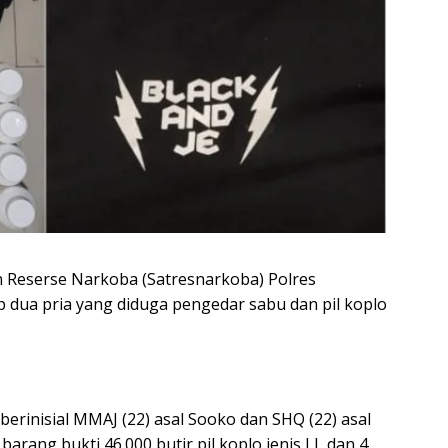
n Reserse Narkoba (Satresnarkoba) Polres
 dua pria yang diduga pengedar sabu dan pil koplo
berinisial MMAJ (22) asal Sooko dan SHQ (22) asal
arang bukti 46.000 butir pil koplo jenis LL dan 4