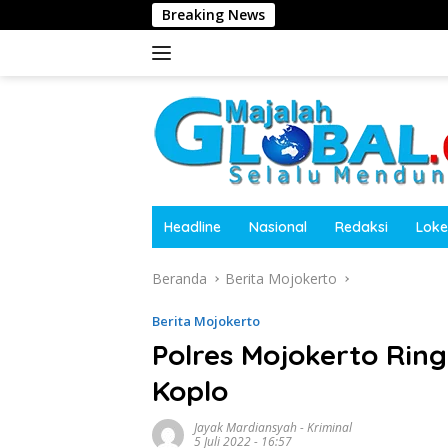
Langsung
Breaking News
Tolak Jadi Komisa
ke
konten
Headline
Nasional
Redaksi
Loke
Beranda
Berita Mojokerto
Berita Mojokerto
Polres Mojokerto Rin
Koplo
Jayak Mardiansyah
-
Kriminal
5 Juli 2022 - 16:57