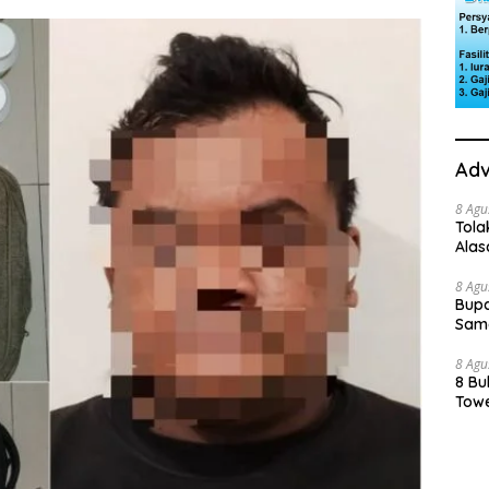
Adv
8 Agu
Tola
Ala
8 Agu
Bupa
Sama
8 Agu
8 Bu
Towe