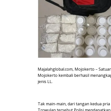
Majalahglobal.com, Mojokerto – Satua
Mojokerto kembali berhasil menangkap
jenis LL.
Tak main-main, dari tangan kedua pria 
Trowulan tersebut,Polisi mendapatkan b