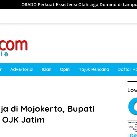
t Eksistensi Olahraga Domino di Lampung Barat, Dorong Lahirn
r
Advertorial
Iklan
Opini
Tajuk Rencana
Daftar H
Low
a di Mojokerto, Bupati
 OJK Jatim