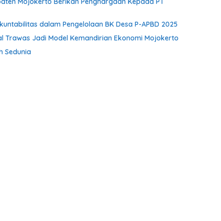
paten Mojokerto Berikan Penghargaan Kepada PT
Akuntabilitas dalam Pengelolaan BK Desa P-APBD 2025
unal Trawas Jadi Model Kemandirian Ekonomi Mojokerto
ih Sedunia