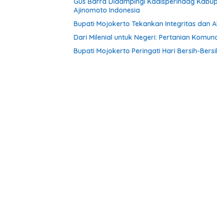
Gus Barra Didampingi Kadisperindag Kabu
Ajinomoto Indonesia
Bupati Mojokerto Tekankan Integritas dan 
Dari Milenial untuk Negeri: Pertanian Kom
Bupati Mojokerto Peringati Hari Bersih-Bers