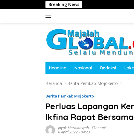
Langsung
Breaking News
ORADO Perkua
ke
konten
Headline
Nasional
Redaksi
Loke
Beranda
Berita Pemkab Mojokerto
Berita Pemkab Mojokerto
Perluas Lapangan Kerj
Ikfina Rapat Bersama
Jayak Mardiansyah
-
Ekonomi
6 April 2022 - 04:23