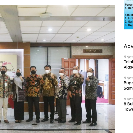
Adv
8 Agu
Tola
Ala
8 Agu
Bupa
Sama
8 Agu
8 Bu
Towe