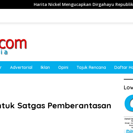
ita Nickel Mengucapkan Dirgahayu Republik Indonesia ke-81 T
r
Advertorial
Iklan
Opini
Tajuk Rencana
Daftar H
Low
entuk Satgas Pemberantasan