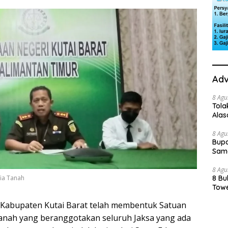
Adv
8 Agu
Tola
Ala
8 Agu
Bupa
Sama
8 Agu
fia Tanah
8 Bu
Towe
i) Kabupaten Kutai Barat telah membentuk Satuan
anah yang beranggotakan seluruh Jaksa yang ada