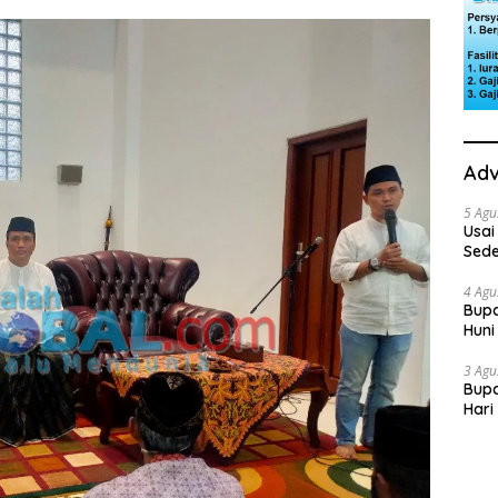
Adv
5 Agu
Usai
Sede
Ini 
4 Agu
Bupa
Huni
dan
3 Agu
Bupa
Hari
“Sol