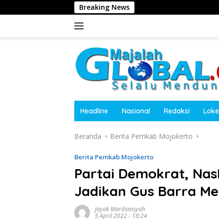
Langsung
Breaking News
Kepala D
ke
konten
Headline
Nasional
Redaksi
Loke
Beranda
Berita Pemkab Mojokerto
Berita Pemkab Mojokerto
Partai Demokrat, Na
Jadikan Gus Barra Me
Jayak Mardiansyah
5 April 2022 - 18:24