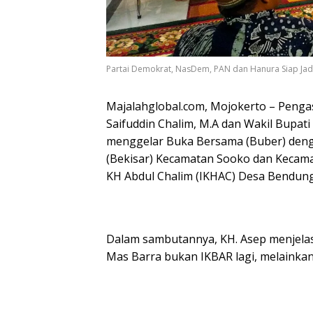
Partai Demokrat, NasDem, PAN dan Hanura Siap Jad
Majalahglobal.com, Mojokerto – Peng
Saifuddin Chalim, M.A dan Wakil Bupat
menggelar Buka Bersama (Buber) dengan
(Bekisar) Kecamatan Sooko dan Kecamata
KH Abdul Chalim (IKHAC) Desa Bendung
Dalam sambutannya, KH. Asep menjelas
Mas Barra bukan IKBAR lagi, melainka