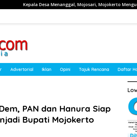
esa Menanggal, Mojosari, Mojokerto Mengucapkan Selamat HUT
r
Advertorial
Iklan
Opini
Tajuk Rencana
Daftar H
Low
sDem, PAN dan Hanura Siap
njadi Bupati Mojokerto