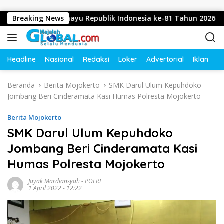
Langsung ke konten
apkan Dirgahayu Republik Indonesia ke-81 Tahun 2026
Breaking News
Headline
Nasional
Redaksi
Loker
Advertorial
Iklan
O
Beranda
Berita Mojokerto
SMK Darul Ulum Kepuhdoko
Jombang Beri Cinderamata Kasi Humas Polresta Mojokerto
Berita Mojokerto
SMK Darul Ulum Kepuhdoko
Jombang Beri Cinderamata Kasi
Humas Polresta Mojokerto
Jayak Mardiansyah
-
POLRI
1 April 2022 - 12:22