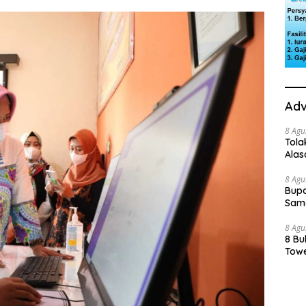
Adv
8 Agu
Tola
Ala
8 Agu
Bupa
Sama
8 Agu
8 Bu
Towe