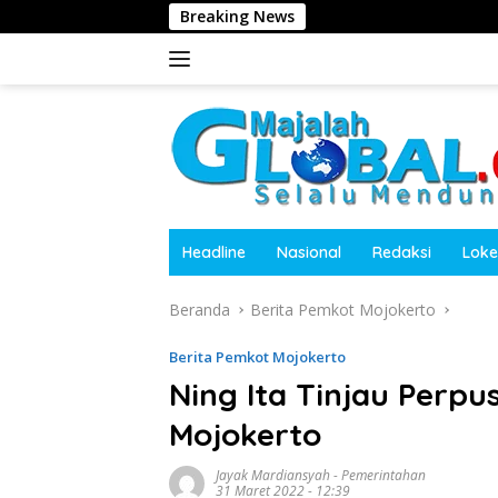
Langsung
Breaking News
Harita Nicke
ke
konten
Headline
Nasional
Redaksi
Loke
Beranda
Berita Pemkot Mojokerto
Berita Pemkot Mojokerto
Ning Ita Tinjau Perpu
Mojokerto
Jayak Mardiansyah
-
Pemerintahan
31 Maret 2022 - 12:39