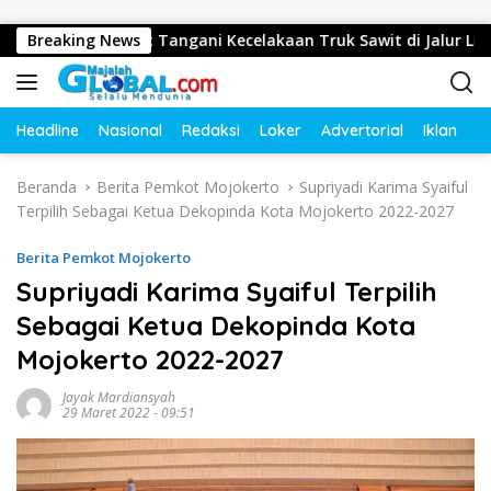
Langsung ke konten
Gerak Cepat Tangani Kecelakaan Truk Sawit di Jalur Lintas Bar
Breaking News
Headline
Nasional
Redaksi
Loker
Advertorial
Iklan
O
Beranda
Berita Pemkot Mojokerto
Supriyadi Karima Syaiful
Terpilih Sebagai Ketua Dekopinda Kota Mojokerto 2022-2027
Berita Pemkot Mojokerto
Supriyadi Karima Syaiful Terpilih
Sebagai Ketua Dekopinda Kota
Mojokerto 2022-2027
Jayak Mardiansyah
29 Maret 2022 - 09:51