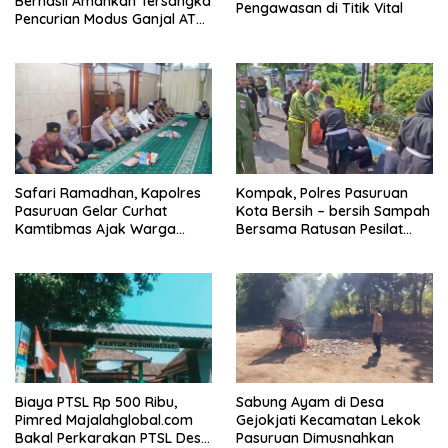
Berhasil Amankan Tersangka
Pengawasan di Titik Vital
Pencurian Modus Ganjal ATM
Asal Lampung
Safari Ramadhan, Kapolres
Kompak, Polres Pasuruan
Pasuruan Gelar Curhat
Kota Bersih – bersih Sampah
Kamtibmas Ajak Warga
Bersama Ratusan Pesilat
Aktifkan Siskamling
dari Berbagai Perguruan
Biaya PTSL Rp 500 Ribu,
Sabung Ayam di Desa
Pimred Majalahglobal.com
Gejokjati Kecamatan Lekok
Bakal Perkarakan PTSL Desa
Pasuruan Dimusnahkan