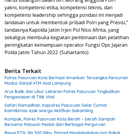
harus dibangun dalam diri seorang anggota Polri
yakni, kompetensi etika, kompetensi teknis, dan
kompetensi leadership sehingga pondasi ini menjadi
landasan untuk membentuk pribadi Polri yang Presisi,”
tandasnya Kapolda Jatim Irjen Pol Nico Afinta, yang
sekaligus membuka kegiatan pembinaan dan pelatihan
peningkatan kemampuan operator Fungsi Ops Jajaran
Polda Jatim Tahun 2022. (Suhartanto)
Berita Terkait
Polres Pasuruan Kota Berhasil Amankan Tersangka Pencurian
Modus Ganjal ATM Asal Lampung
Arus Balik dan Libur Lebaran Polres Pasuruan Tingkatkan
Pengawasan di Titik Vital
Safari Ramadhan, Kapolres Pasuruan Gelar Curhat
Kamtibmas Ajak Warga Aktifkan Siskamling
Kompak, Polres Pasuruan Kota Bersih – bersih Sampah
Bersama Ratusan Pesilat dari Berbagai Perguruan
Biaya PTSL Rp 500 Ribu, Pimred Majalahglobal.com Bakal