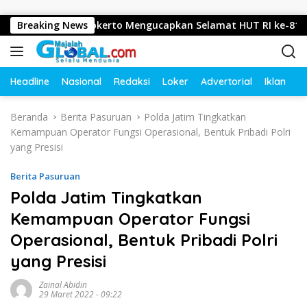
Langsung ke konten
ojosari, Mojokerto Mengucapkan Selamat HUT RI ke-81 Tahun 
Breaking News
Headline
Nasional
Redaksi
Loker
Advertorial
Iklan
O
Beranda
Berita Pasuruan
Polda Jatim Tingkatkan
Kemampuan Operator Fungsi Operasional, Bentuk Pribadi Polri
yang Presisi
Berita Pasuruan
Polda Jatim Tingkatkan
Kemampuan Operator Fungsi
Operasional, Bentuk Pribadi Polri
yang Presisi
Zainal Abidin
29 Maret 2022 - 09:22