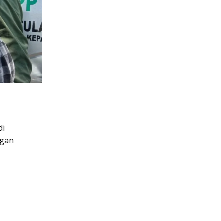
di
ngan