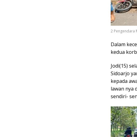
2 Pengendara 
Dalam kecel
kedua korba
Jodi(15) s
Sidoarjo y
kepada awa
lawan nya 
sendiri- se