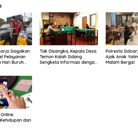
a
oarjo Siagakan
Tak Disangka, Kepala Desa
Polresta Sidoar
el Pelayanan
Temon Kalah Sidang
Ajak Anak Yat
Hari Buruh
Sengketa Informasi dengan
Malam Bergizi
Warganya
Online:
Kehidupan dan