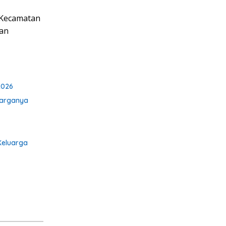
r Kecamatan
dan
2026
Warganya
Keluarga