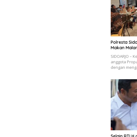
Polresta Sid
Makan Malam
SIDOARJO – Ke
anggota Propa
dengan menga
Selain RTLH 