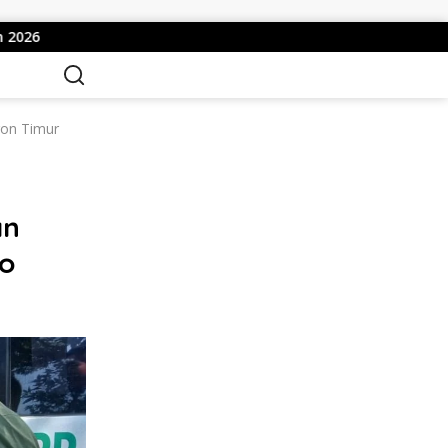
iduga Intimidasi Wartawan di Obi, Oknum Polisi Polda Malut 
ron Timur
an
o