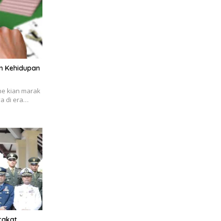
m Kehidupan
ine kian marak
a di era…
rakat