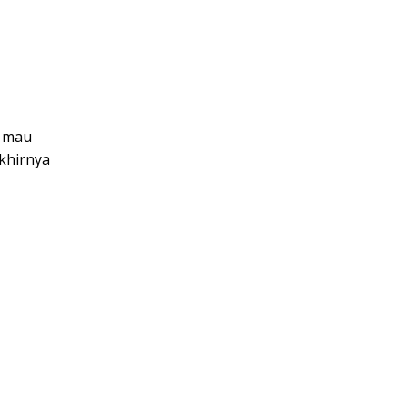
n mau
akhirnya