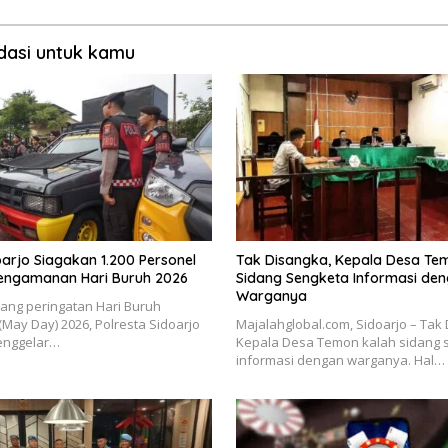
asi untuk kamu
oarjo Siagakan 1.200 Personel
Tak Disangka, Kepala Desa Te
engamanan Hari Buruh 2026
Sidang Sengketa Informasi de
Warganya
lang peringatan Hari Buruh
(May Day) 2026, Polresta Sidoarjo
Majalahglobal.com, Sidoarjo – Tak
menggelar…
Kepala Desa Temon kalah sidang 
informasi dengan warganya. Hal…