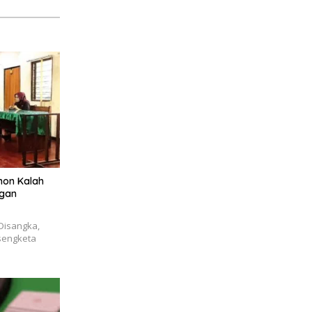
mon Kalah
ngan
 Disangka,
sengketa