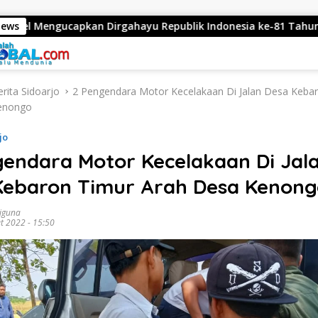
pkan Dirgahayu Republik Indonesia ke-81 Tahun 2026
News
D
rita Sidoarjo
2 Pengendara Motor Kecelakaan Di Jalan Desa Keba
enongo
jo
gendara Motor Kecelakaan Di Jal
Kebaron Timur Arah Desa Kenong
diguna
t 2022 - 15:50