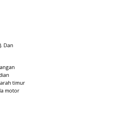
). Dan
langan
dian
 arah timur
da motor