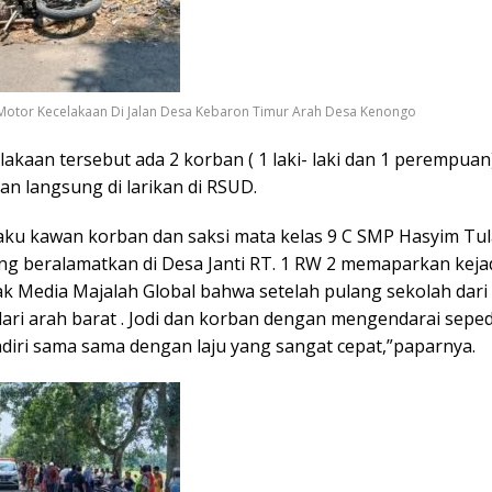
Motor Kecelakaan Di Jalan Desa Kebaron Timur Arah Desa Kenongo
akaan tersebut ada 2 korban ( 1 laki- laki dan 1 perempuan
n langsung di larikan di RSUD.
elaku kawan korban dan saksi mata kelas 9 C SMP Hasyim Tu
ang beralamatkan di Desa Janti RT. 1 RW 2 memaparkan keja
k Media Majalah Global bahwa setelah pulang sekolah dari
dari arah barat . Jodi dan korban dengan mengendarai sepe
ndiri sama sama dengan laju yang sangat cepat,”paparnya.