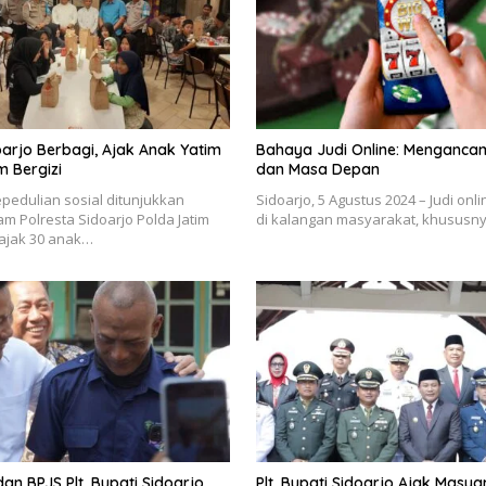
oarjo Berbagi, Ajak Anak Yatim
Bahaya Judi Online: Menganca
 Bergizi
dan Masa Depan
pedulian sosial ditunjukkan
Sidoarjo, 5 Agustus 2024 – Judi onl
m Polresta Sidoarjo Polda Jatim
di kalangan masyarakat, khususny
jak 30 anak…
dan BPJS Plt. Bupati Sidoarjo
Plt. Bupati Sidoarjo Ajak Masya