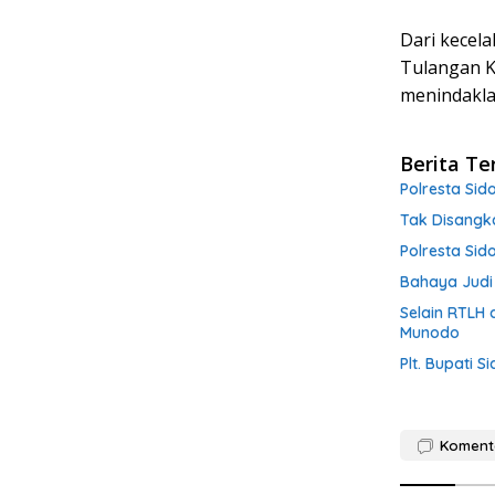
Dari kecela
Tulangan K
menindaklan
Berita Te
Polresta Si
Tak Disangk
Polresta Sid
Bahaya Judi
Selain RTLH 
Munodo
Plt. Bupati 
Koment