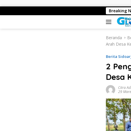
Langsung ke konten
Harita Nickel Menguca
Breaking 
Beranda
Be
Arah Desa K
Berita Sidoar
2 Pen
Desa 
Citra A
29 Mare