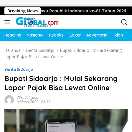
Langsung ke konten
apkan Dirgahayu Republik Indonesia ke-81 Tahun 2026
Breaking News
Headline
Nasional
Redaksi
Loker
Advertorial
Iklan
O
Beranda
Berita Sidoarjo
Bupati Sidoarjo : Mulai Sekarang
Lapor Pajak Bisa Lewat Online
Berita Sidoarjo
Bupati Sidoarjo : Mulai Sekarang
Lapor Pajak Bisa Lewat Online
Citra Adiguna
3 Maret 2022 - 06:39