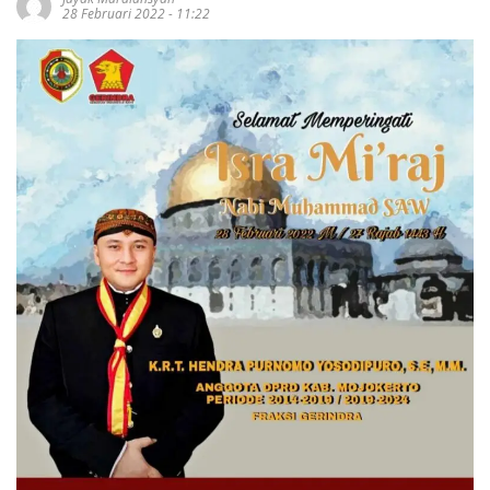
28 Februari 2022 - 11:22