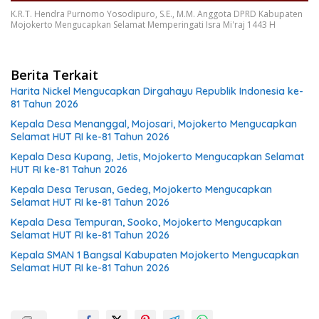
K.R.T. Hendra Purnomo Yosodipuro, S.E., M.M. Anggota DPRD Kabupaten
Mojokerto Mengucapkan Selamat Memperingati Isra Mi'raj 1443 H
Berita Terkait
Harita Nickel Mengucapkan Dirgahayu Republik Indonesia ke-
81 Tahun 2026
Kepala Desa Menanggal, Mojosari, Mojokerto Mengucapkan
Selamat HUT RI ke-81 Tahun 2026
Kepala Desa Kupang, Jetis, Mojokerto Mengucapkan Selamat
HUT RI ke-81 Tahun 2026
Kepala Desa Terusan, Gedeg, Mojokerto Mengucapkan
Selamat HUT RI ke-81 Tahun 2026
Kepala Desa Tempuran, Sooko, Mojokerto Mengucapkan
Selamat HUT RI ke-81 Tahun 2026
Kepala SMAN 1 Bangsal Kabupaten Mojokerto Mengucapkan
Selamat HUT RI ke-81 Tahun 2026