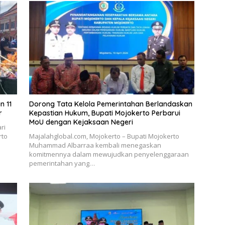
n 11
Dorong Tata Kelola Pemerintahan Berlandaskan
r
Kepastian Hukum, Bupati Mojokerto Perbarui
MoU dengan Kejaksaan Negeri
ri
rto
Majalahglobal.com, Mojokerto – Bupati Mojokerto
Muhammad Albarraa kembali menegaskan
komitmennya dalam mewujudkan penyelenggaraan
pemerintahan yang…