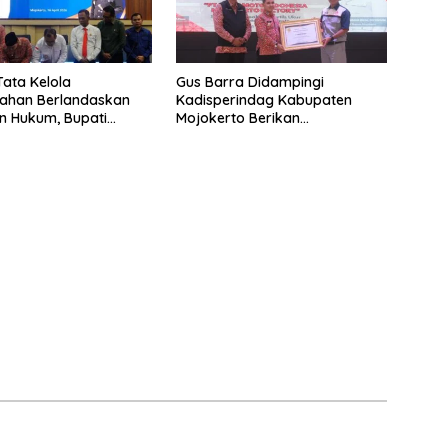
ata Kelola
Gus Barra Didampingi
tahan Berlandaskan
Kadisperindag Kabupaten
n Hukum, Bupati
Mojokerto Berikan
o Perbarui MoU
Penghargaan Kepada PT
Kejaksaan Negeri
Ajinomoto Indonesia