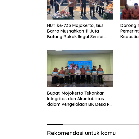
HUT ke-733 Mojokerto, Gus
Dorong T
Barra Musnahkan 11 Juta
Pemerin
Batang Rokok Ilegal Senilai
Kepastia
Rp16,6 Miliar
Mojokert
dengan 
Bupati Mojokerto Tekankan
Integritas dan Akuntabilitas
dalam Pengelolaan BK Desa P-
APBD 2025
Rekomendasi untuk kamu