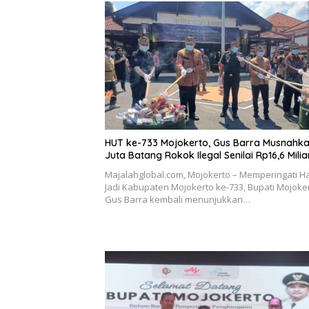
HUT ke-733 Mojokerto, Gus Barra Musnahka
Juta Batang Rokok Ilegal Senilai Rp16,6 Milia
Majalahglobal.com, Mojokerto – Memperingati Ha
Jadi Kabupaten Mojokerto ke-733, Bupati Mojoke
Gus Barra kembali menunjukkan…