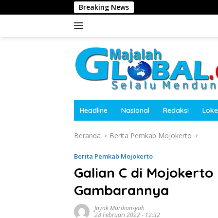
Langsung
Breaking News
Harita 
ke
konten
Headline
Nasional
Redaksi
Loke
Beranda
Berita Pemkab Mojokerto
Berita Pemkab Mojokerto
Galian C di Mojokerto 
Gambarannya
Jayak Mardiansyah
28 Februari 2022 - 12:32