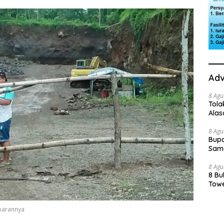
Adv
8 Agu
Tola
Ala
8 Agu
Bupa
Sama
8 Agu
8 Bu
Towe
mbarannya