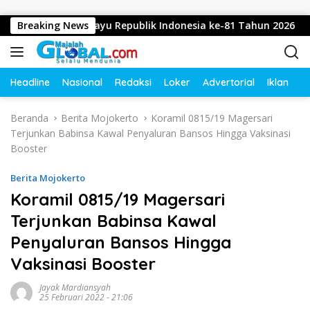
Langsung ke konten
pkan Dirgahayu Republik Indonesia ke-81 Tahun 2026
Breaking News
D
Headline
Nasional
Redaksi
Loker
Advertorial
Iklan
O
Beranda
Berita Mojokerto
Koramil 0815/19 Magersari
Terjunkan Babinsa Kawal Penyaluran Bansos Hingga Vaksinasi
Booster
Berita Mojokerto
Koramil 0815/19 Magersari
Terjunkan Babinsa Kawal
Penyaluran Bansos Hingga
Vaksinasi Booster
Jayak Mardiansyah
25 Februari 2022 - 21:06