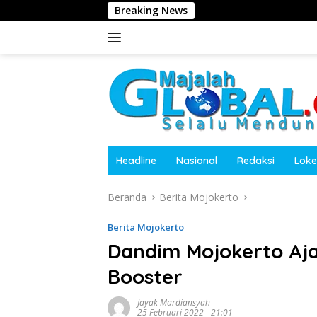
Langsung
Breaking News
Dugaan Peng
ke
konten
Headline
Nasional
Redaksi
Loke
Beranda
Berita Mojokerto
Berita Mojokerto
Dandim Mojokerto Aj
Booster
Jayak Mardiansyah
25 Februari 2022 - 21:01