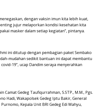
menegaskan, dengan vaksin imun kita lebih kuat,
 penting jujur melaporkan kondisi kesehatan kita
 pakai masker dalam setiap kegiatan”, pintanya.
rahmi ini ditutup dengan pembagian paket Sembako
udah-mudahan sedikit bantuan ini dapat membantu
si covid-19”, ucap Dandim seraya menyerahkan
ain Camat Gedeg Taufiqurrahman, S.STP., M.M., Pgs.
ono Hadi, Wakapolsek Gedeg Iptu Bakir, General
 Purnomo, Kepala Unit BRI Gedeg Edi Wahyu,