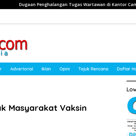
halangan Tugas Wartawan di Kantor Camat Obi, Kuasa Hukum
r
Advertorial
Iklan
Opini
Tajuk Rencana
Daftar H
Low
ak Masyarakat Vaksin