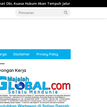
 Akan Tempuh Jalur Hukum
Kepala Desa Tempuran, So
arga
Disclaimer
Privacy Policy
ongan Kerja