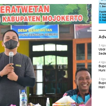
Adv
5 Agu
Usai
Sede
Ini 
4 Agu
Bupa
Huni
dan
3 Agu
Bupa
Hari
“Sol