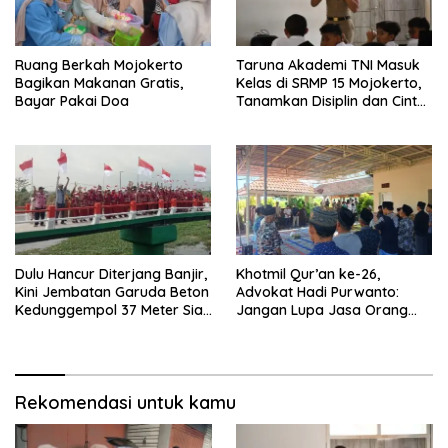
Ruang Berkah Mojokerto
Taruna Akademi TNI Masuk
Bagikan Makanan Gratis,
Kelas di SRMP 15 Mojokerto,
Bayar Pakai Doa
Tanamkan Disiplin dan Cinta
Tanah Air
Dulu Hancur Diterjang Banjir,
Khotmil Qur’an ke-26,
Kini Jembatan Garuda Beton
Advokat Hadi Purwanto:
Kedunggempol 37 Meter Siap
Jangan Lupa Jasa Orang
Pakai
Tua dan Pahlawan
Rekomendasi untuk kamu