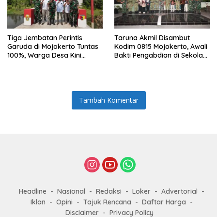
Tiga Jembatan Perintis
Taruna Akmil Disambut
Garuda di Mojokerto Tuntas
Kodim 0815 Mojokerto, Awali
100%, Warga Desa Kini
Bakti Pengabdian di Sekolah
Punya Akses Baru yang Lebih
Rakyat SRMP 15
Aman
Tambah Komentar
Headline
Nasional
Redaksi
Loker
Advertorial
Iklan
Opini
Tajuk Rencana
Daftar Harga
Disclaimer
Privacy Policy