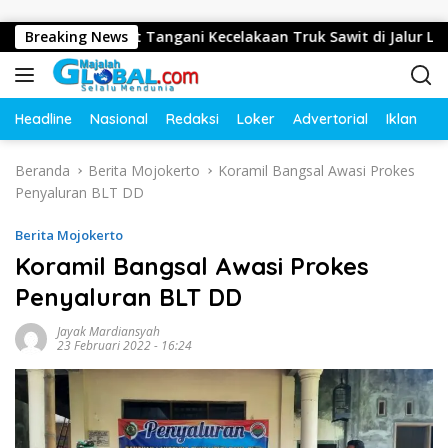
Langsung ke konten
erak Cepat Tangani Kecelakaan Truk Sawit di Jalur Lintas Bara
Breaking News
Headline
Nasional
Redaksi
Loker
Advertorial
Iklan
O
Beranda
Berita Mojokerto
Koramil Bangsal Awasi Prokes
Penyaluran BLT DD
Berita Mojokerto
Koramil Bangsal Awasi Prokes
Penyaluran BLT DD
Jayak Mardiansyah
23 Februari 2022 - 16:24