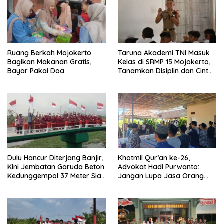
Ruang Berkah Mojokerto
Taruna Akademi TNI Masuk
Bagikan Makanan Gratis,
Kelas di SRMP 15 Mojokerto,
Bayar Pakai Doa
Tanamkan Disiplin dan Cinta
Tanah Air
Dulu Hancur Diterjang Banjir,
Khotmil Qur’an ke-26,
Kini Jembatan Garuda Beton
Advokat Hadi Purwanto:
Kedunggempol 37 Meter Siap
Jangan Lupa Jasa Orang
Pakai
Tua dan Pahlawan