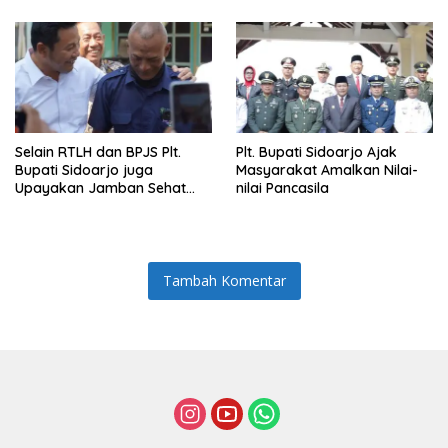
Selain RTLH dan BPJS Plt.
Plt. Bupati Sidoarjo Ajak
Bupati Sidoarjo juga
Masyarakat Amalkan Nilai-
Upayakan Jamban Sehat
nilai Pancasila
untuk Keluarga Munodo
Tambah Komentar