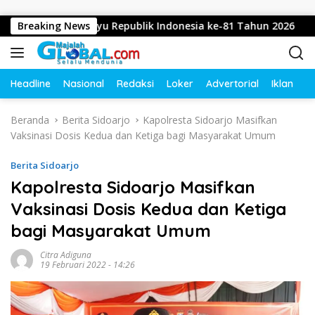
Langsung ke konten
pkan Dirgahayu Republik Indonesia ke-81 Tahun 2026
Breaking News
D
Headline
Nasional
Redaksi
Loker
Advertorial
Iklan
O
Beranda
Berita Sidoarjo
Kapolresta Sidoarjo Masifkan
Vaksinasi Dosis Kedua dan Ketiga bagi Masyarakat Umum
Berita Sidoarjo
Kapolresta Sidoarjo Masifkan
Vaksinasi Dosis Kedua dan Ketiga
bagi Masyarakat Umum
Citra Adiguna
19 Februari 2022 - 14:26