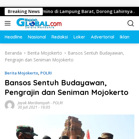
Langsung ke konten
 Olahraga Domino di Lampung Barat, Dorong Lahirnya Atlet Berp
Breaking News
Headline
Nasional
Redaksi
Loker
Advertorial
Iklan
O
Beranda
Berita Mojokerto
Bansos Sentuh Budayawan,
Pengrajin dan Seniman Mojokerto
Berita Mojokerto
,
POLRI
Bansos Sentuh Budayawan,
Pengrajin dan Seniman Mojokerto
Jayak Mardiansyah
-
POLRI
30 Juli 2021 - 16:05