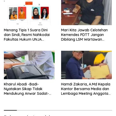
Menang Tipis 1 Suara Dini
Mari Kita Jawab Celotehan
dan Sindi, Resmi Nahkodai
Kemendes PDTT Jangan
Fakultas Hukum UNJA
Dibilang LSM Wartawan
Periode 2025-2026
Abal-Abal Jika Ada Temuan
Didesa Laporkan Dan
langsung Beritakan
Khairul Abadi -Badi-
Hamdi Zakaria, A.Md Kepala
Nyatakan Sikap Tidak
Kantor Bersama Media dan
Mendukung Anwar Sadat-
Lembaga Meeting Anggota
Katamso di Pilkada 2024
Dalam Dugaan Korupsi Dana
Desa