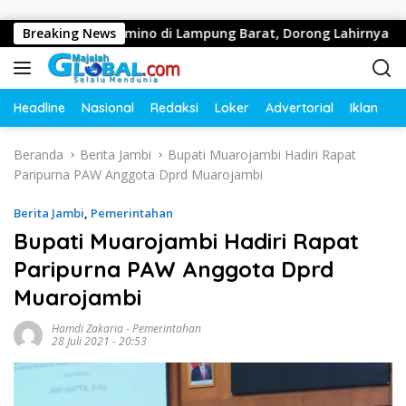
Langsung ke konten
Olahraga Domino di Lampung Barat, Dorong Lahirnya Atlet Berp
Breaking News
Headline
Nasional
Redaksi
Loker
Advertorial
Iklan
O
Beranda
Berita Jambi
Bupati Muarojambi Hadiri Rapat
Paripurna PAW Anggota Dprd Muarojambi
Berita Jambi
,
Pemerintahan
Bupati Muarojambi Hadiri Rapat
Paripurna PAW Anggota Dprd
Muarojambi
Hamdi Zakaria
-
Pemerintahan
28 Juli 2021 - 20:53