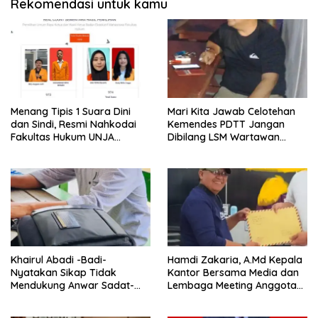
Rekomendasi untuk kamu
Menang Tipis 1 Suara Dini
Mari Kita Jawab Celotehan
dan Sindi, Resmi Nahkodai
Kemendes PDTT Jangan
Fakultas Hukum UNJA
Dibilang LSM Wartawan
Periode 2025-2026
Abal-Abal Jika Ada Temuan
Didesa Laporkan Dan
langsung Beritakan
Khairul Abadi -Badi-
Hamdi Zakaria, A.Md Kepala
Nyatakan Sikap Tidak
Kantor Bersama Media dan
Mendukung Anwar Sadat-
Lembaga Meeting Anggota
Katamso di Pilkada 2024
Dalam Dugaan Korupsi Dana
Desa