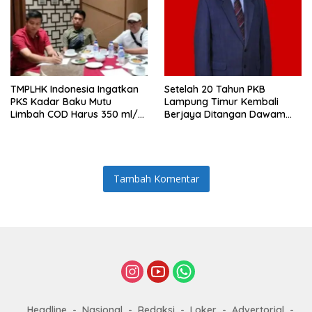
TMPLHK Indonesia Ingatkan
Setelah 20 Tahun PKB
PKS Kadar Baku Mutu
Lampung Timur Kembali
Limbah COD Harus 350 ml/L
Berjaya Ditangan Dawam
Baru Dibuang
Rahardjo
Tambah Komentar
Headline
Nasional
Redaksi
Loker
Advertorial