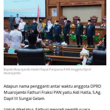
Bupati Muarojambi Hadiri Rapat Paripurna PAW Anggota Dprd
Muarojambi
Adapun nama pengganti antar waktu anggota DPRD
Muarojambi Fathuri Fraksi PAN yaitu Aidi Hatta, S.Ag.
Dapil III Sungai Gelam.
Untuk diketahui, Fathuri menjadi pemilik suara