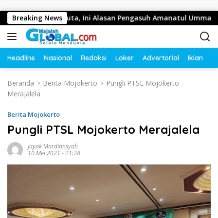
Langsung ke konten
aji Ratusan Juta, Ini Alasan Pengasuh Amanatul Ummah
Breaking News
Headline
Nasional
Redaksi
Loker
Advertorial
Iklan
O
Beranda
Berita Mojokerto
Pungli PTSL Mojokerto
Merajalela
Berita Mojokerto
Pungli PTSL Mojokerto Merajalela
Jayak Mardiansyah
10 Mei 2021 - 21:28