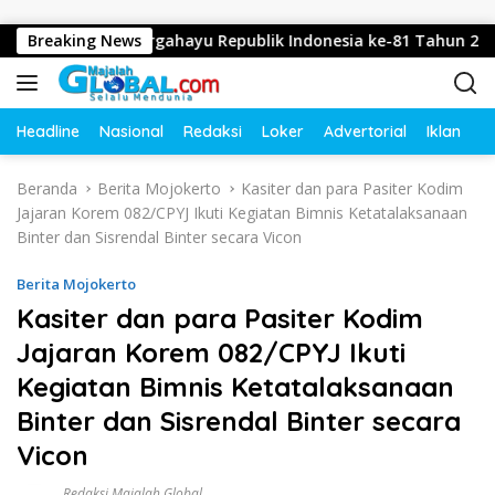
Langsung ke konten
ngucapkan Dirgahayu Republik Indonesia ke-81 Tahun 2026
Breaking News
Headline
Nasional
Redaksi
Loker
Advertorial
Iklan
O
Beranda
Berita Mojokerto
Kasiter dan para Pasiter Kodim
Jajaran Korem 082/CPYJ Ikuti Kegiatan Bimnis Ketatalaksanaan
Binter dan Sisrendal Binter secara Vicon
Berita Mojokerto
Kasiter dan para Pasiter Kodim
Jajaran Korem 082/CPYJ Ikuti
Kegiatan Bimnis Ketatalaksanaan
Binter dan Sisrendal Binter secara
Vicon
Redaksi Majalah Global