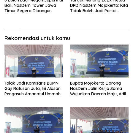
8 Bulan Lagi Megah Seperti di
Target Menang 2029, Ketua
Bali, NasDem Tower Jawa
DPD NasDem Mojokerto: Kita
Timur Segera Dibangun
Tidak Boleh Jadi Partai
Sulapan
Rekomendasi untuk kamu
Tolak Jadi Komisaris BUMN
Bupati Mojokerto Dorong
Gaji Ratusan Juta, Ini Alasan
NasDem Jalin Kerja Sama
Pengasuh Amanatul Ummah
Wujudkan Daerah Maju, Adil,
dan Makmur