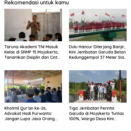
Rekomendasi untuk kamu
Taruna Akademi TNI Masuk
Dulu Hancur Diterjang Banjir,
Kelas di SRMP 15 Mojokerto,
Kini Jembatan Garuda Beton
Tanamkan Disiplin dan Cinta
Kedunggempol 37 Meter Siap
Tanah Air
Pakai
Khotmil Qur’an ke-26,
Tiga Jembatan Perintis
Advokat Hadi Purwanto:
Garuda di Mojokerto Tuntas
Jangan Lupa Jasa Orang
100%, Warga Desa Kini
Tua dan Pahlawan
Punya Akses Baru yang Lebih
Aman