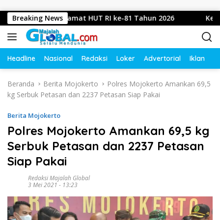
Langsung ke konten
ucapkan Selamat HUT RI ke-81 Tahun 2026
Breaking News
Kepala Des
Headline
Nasional
Redaksi
Loker
Advertorial
Iklan
O
Beranda
Berita Mojokerto
Polres Mojokerto Amankan 69,5
kg Serbuk Petasan dan 2237 Petasan Siap Pakai
Berita Mojokerto
Polres Mojokerto Amankan 69,5 kg
Serbuk Petasan dan 2237 Petasan
Siap Pakai
Redaksi Majalah Global
3 Mei 2021 - 13:23