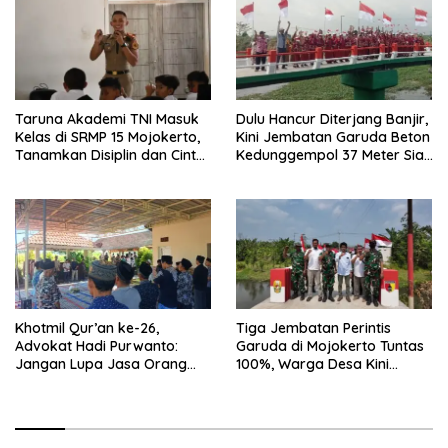
Taruna Akademi TNI Masuk
Dulu Hancur Diterjang Banjir,
Kelas di SRMP 15 Mojokerto,
Kini Jembatan Garuda Beton
Tanamkan Disiplin dan Cinta
Kedunggempol 37 Meter Siap
Tanah Air
Pakai
Khotmil Qur’an ke-26,
Tiga Jembatan Perintis
Advokat Hadi Purwanto:
Garuda di Mojokerto Tuntas
Jangan Lupa Jasa Orang
100%, Warga Desa Kini
Tua dan Pahlawan
Punya Akses Baru yang Lebih
Aman