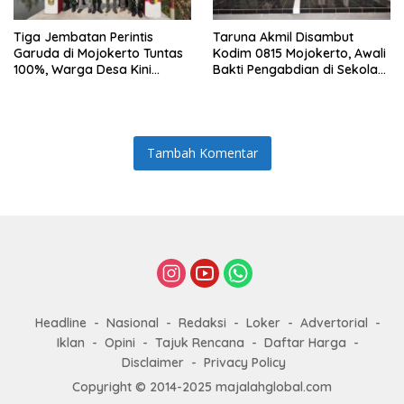
Tiga Jembatan Perintis
Taruna Akmil Disambut
Garuda di Mojokerto Tuntas
Kodim 0815 Mojokerto, Awali
100%, Warga Desa Kini
Bakti Pengabdian di Sekolah
Punya Akses Baru yang Lebih
Rakyat SRMP 15
Aman
Tambah Komentar
Headline
Nasional
Redaksi
Loker
Advertorial
Iklan
Opini
Tajuk Rencana
Daftar Harga
Disclaimer
Privacy Policy
Copyright © 2014-2025 majalahglobal.com