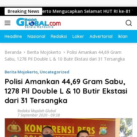
Langsung ke konten
osari, Mojokerto Mengucapkan Selamat HUT RI ke-81 Tahun 20
Breaking News
Headline
Nasional
Redaksi
Loker
Advertorial
Iklan
O
Beranda
Berita Mojokerto
Polisi Amankan 44,69 Gram
Sabu, 1278 Pil Double L & 10 Butir Ekstasi dari 31 Tersangka
Berita Mojokerto
,
Uncategorized
Polisi Amankan 44,69 Gram Sabu,
1278 Pil Double L & 10 Butir Ekstasi
dari 31 Tersangka
Redaksi Majalah Global
7 September 2020 - 09:38