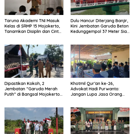
Taruna Akademi TNI Masuk
Dulu Hancur Diterjang Banjir,
Kelas di SRMP 15 Mojokerto,
Kini Jembatan Garuda Beton
Tanamkan Disiplin dan Cinta
Kedunggempol 37 Meter Siap
Tanah Air
Pakai
Dipastikan Kokoh, 2
Khotmil Qur’an ke-26,
Jembatan “Garuda Merah
Advokat Hadi Purwanto:
Putih” di Bangsal Mojokerto
Jangan Lupa Jasa Orang
Lolos Uji Tim Zidam
Tua dan Pahlawan
V/Brawijaya