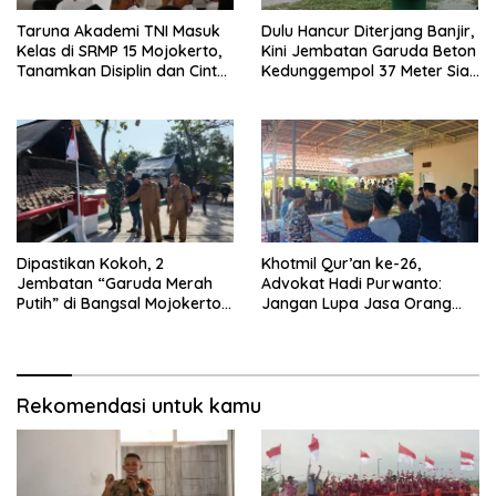
Taruna Akademi TNI Masuk
Dulu Hancur Diterjang Banjir,
Kelas di SRMP 15 Mojokerto,
Kini Jembatan Garuda Beton
Tanamkan Disiplin dan Cinta
Kedunggempol 37 Meter Siap
Tanah Air
Pakai
Dipastikan Kokoh, 2
Khotmil Qur’an ke-26,
Jembatan “Garuda Merah
Advokat Hadi Purwanto:
Putih” di Bangsal Mojokerto
Jangan Lupa Jasa Orang
Lolos Uji Tim Zidam
Tua dan Pahlawan
V/Brawijaya
Rekomendasi untuk kamu