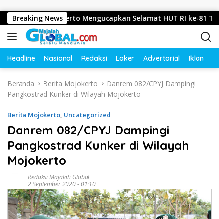
Langsung ke konten
osari, Mojokerto Mengucapkan Selamat HUT RI ke-81 Tahun 20
Breaking News
Headline
Nasional
Redaksi
Loker
Advertorial
Iklan
O
Beranda
Berita Mojokerto
Danrem 082/CPYJ Dampingi
Pangkostrad Kunker di Wilayah Mojokerto
Berita Mojokerto
,
Uncategorized
Danrem 082/CPYJ Dampingi
Pangkostrad Kunker di Wilayah
Mojokerto
Redaksi Majalah Global
2 September 2020 - 01:10