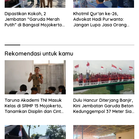
Dipastikan Kokoh, 2
Khotmil Qur’an ke-26,
Jembatan “Garuda Merah
Advokat Hadi Purwanto:
Putih” di Bangsal Mojokerto
Jangan Lupa Jasa Orang
Lolos Uji Tim Zidam
Tua dan Pahlawan
V/Brawijaya
Rekomendasi untuk kamu
Taruna Akademi TNI Masuk
Dulu Hancur Diterjang Banjir,
Kelas di SRMP 15 Mojokerto,
Kini Jembatan Garuda Beton
Tanamkan Disiplin dan Cinta
Kedunggempol 37 Meter Siap
Tanah Air
Pakai