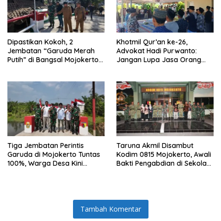
Dipastikan Kokoh, 2
Khotmil Qur’an ke-26,
Jembatan “Garuda Merah
Advokat Hadi Purwanto:
Putih” di Bangsal Mojokerto
Jangan Lupa Jasa Orang
Lolos Uji Tim Zidam
Tua dan Pahlawan
V/Brawijaya
Tiga Jembatan Perintis
Taruna Akmil Disambut
Garuda di Mojokerto Tuntas
Kodim 0815 Mojokerto, Awali
100%, Warga Desa Kini
Bakti Pengabdian di Sekolah
Punya Akses Baru yang Lebih
Rakyat SRMP 15
Aman
Tambah Komentar