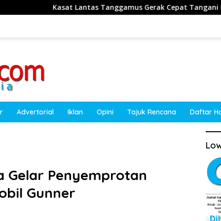
Lantas Tanggamus Gerak Cepat Tangani Kecelakaan Truk Sawit di
r
Advertorial
Iklan
Opini
Tajuk Rencana
Daftar H
Low
da Gelar Penyemprotan
obil Gunner