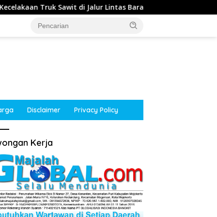
 Jalur Lintas Barat, Arus Lalu Lintas Tetap Lancar
Ke
arga
Disclaimer
Privacy Policy
ongan Kerja