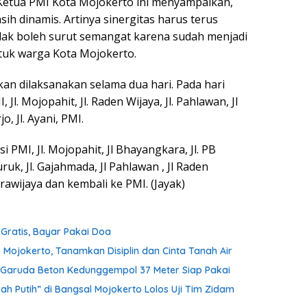
 Ketua PMI Kota Mojokerto ini menyampaikan,
ih dinamis. Artinya sinergitas harus terus
tidak boleh surut semangat karena sudah menjadi
tuk warga Kota Mojokerto.
n dilaksanakan selama dua hari. Pada hari
l. Mojopahit, Jl. Raden Wijaya, Jl. Pahlawan, Jl
o, Jl. Ayani, PMI.
PMI, Jl. Mojopahit, Jl Bhayangkara, Jl. PB
ruk, Jl. Gajahmada, Jl Pahlawan , Jl Raden
 Brawijaya dan kembali ke PMI. (Jayak)
ratis, Bayar Pakai Doa
 Mojokerto, Tanamkan Disiplin dan Cinta Tanah Air
an Garuda Beton Kedunggempol 37 Meter Siap Pakai
h Putih” di Bangsal Mojokerto Lolos Uji Tim Zidam