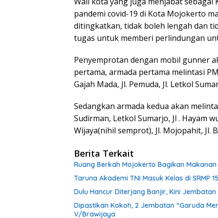
Wali kota yang juga menjabat sebagai
pandemi covid-19 di Kota Mojokerto mas
ditingkatkan, tidak boleh lengah dan 
tugas untuk memberi perlindungan un
Penyemprotan dengan mobil gunner aka
pertama, armada pertama melintasi PMI, J
Gajah Mada, Jl. Pemuda, Jl. Letkol Sumarj
Sedangkan armada kedua akan melintasi 
Sudirman, Letkol Sumarjo, Jl . Hayam wu
Wijaya(nihil semprot), Jl. Mojopahit, Jl.
Berita Terkait
Ruang Berkah Mojokerto Bagikan Makanan G
Taruna Akademi TNI Masuk Kelas di SRMP 15
Dulu Hancur Diterjang Banjir, Kini Jembat
Dipastikan Kokoh, 2 Jembatan “Garuda Mera
V/Brawijaya