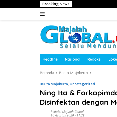
Langsung
Breaking News
Kasat 
ke
konten
Headline
Nasional
Redaksi
Loke
Beranda
Berita Mojokerto
Berita Mojokerto
,
Uncategorized
Ning Ita & Forkopim
Disinfektan dengan M
Redaksi Majalah Global
10 Agustus 2020 - 11:29