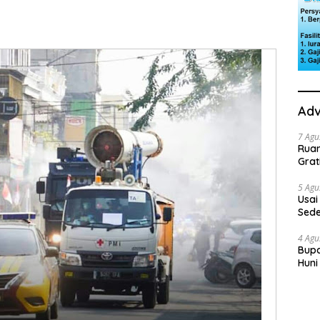
Adv
7 Agu
Rua
Grat
5 Agu
Usai
Sede
Ini 
4 Agu
Bupa
Huni
dan