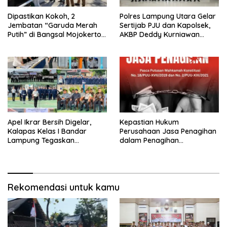
Dipastikan Kokoh, 2
Polres Lampung Utara Gelar
Jembatan “Garuda Merah
Sertijab PJU dan Kapolsek,
Putih” di Bangsal Mojokerto
AKBP Deddy Kurniawan
Lolos Uji Tim Zidam
Tekankan Profesionalisme
V/Brawijaya
dan Pelayanan Masyarakat
Apel Ikrar Bersih Digelar,
Kepastian Hukum
Kalapas Kelas I Bandar
Perusahaan Jasa Penagihan
Lampung Tegaskan
dalam Penagihan
Komitmen Zero Halinar dan
Kredit/Pembiayaan di
Integritas Jajaran
Indonesia: Pasca Putusan MK
No 18/PUU-XVII/2019 & No.
2/PUU-XIX/2021
Rekomendasi untuk kamu