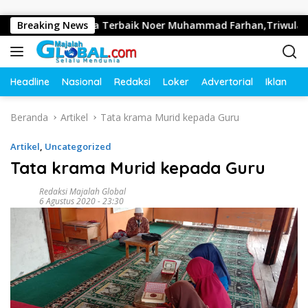
Langsung ke konten
wai Berkinerja Terbaik Noer Muhammad Farhan,Triwulan II 202
Breaking News
Headline
Nasional
Redaksi
Loker
Advertorial
Iklan
O
Beranda
Artikel
Tata krama Murid kepada Guru
Artikel
,
Uncategorized
Tata krama Murid kepada Guru
Redaksi Majalah Global
6 Agustus 2020 - 23:30