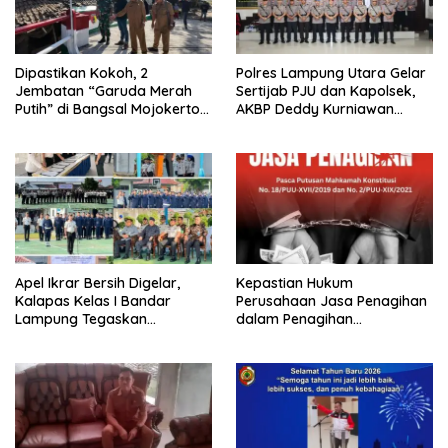
Dipastikan Kokoh, 2
Polres Lampung Utara Gelar
Jembatan “Garuda Merah
Sertijab PJU dan Kapolsek,
Putih” di Bangsal Mojokerto
AKBP Deddy Kurniawan
Lolos Uji Tim Zidam
Tekankan Profesionalisme
V/Brawijaya
dan Pelayanan Masyarakat
Apel Ikrar Bersih Digelar,
Kepastian Hukum
Kalapas Kelas I Bandar
Perusahaan Jasa Penagihan
Lampung Tegaskan
dalam Penagihan
Komitmen Zero Halinar dan
Kredit/Pembiayaan di
Integritas Jajaran
Indonesia: Pasca Putusan MK
No 18/PUU-XVII/2019 & No.
2/PUU-XIX/2021