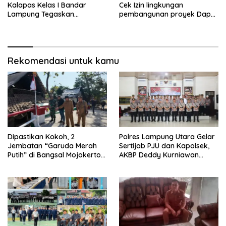
Kalapas Kelas I Bandar
Cek Izin lingkungan
Lampung Tegaskan
pembangunan proyek Dapur
Komitmen Zero Halinar dan
SPPG MBG tiyuh kartaraharja
Integritas Jajaran
Rekomendasi untuk kamu
Dipastikan Kokoh, 2
Polres Lampung Utara Gelar
Jembatan “Garuda Merah
Sertijab PJU dan Kapolsek,
Putih” di Bangsal Mojokerto
AKBP Deddy Kurniawan
Lolos Uji Tim Zidam
Tekankan Profesionalisme
V/Brawijaya
dan Pelayanan Masyarakat