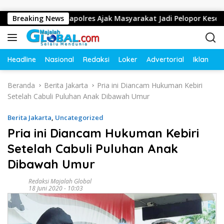
Langsung ke konten
intas, Kapolres Ajak Masyarakat Jadi Pelopor Keselamatan Lewa
Breaking News
Headline
Nasional
Redaksi
Loker
Advertorial
Iklan
O
Beranda
Berita Jakarta
Pria ini Diancam Hukuman Kebiri
Setelah Cabuli Puluhan Anak Dibawah Umur
Berita Jakarta
,
Uncategorized
Pria ini Diancam Hukuman Kebiri
Setelah Cabuli Puluhan Anak
Dibawah Umur
Redaksi Majalah Global
18 Juni 2020 - 10:03