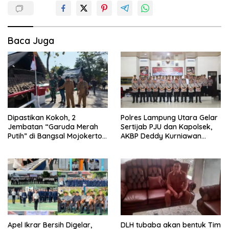
Baca Juga
Dipastikan Kokoh, 2
Polres Lampung Utara Gelar
Jembatan “Garuda Merah
Sertijab PJU dan Kapolsek,
Putih” di Bangsal Mojokerto
AKBP Deddy Kurniawan
Lolos Uji Tim Zidam
Tekankan Profesionalisme
V/Brawijaya
dan Pelayanan Masyarakat
Apel Ikrar Bersih Digelar,
DLH tubaba akan bentuk Tim