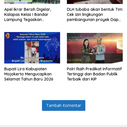
Apel Ikrar Bersih Digelar,
DLH tubaba akan bentuk Tim
Kalapas Kelas I Bandar
Cek Izin lingkungan
Lampung Tegaskan
pembangunan proyek Dapur
Komitmen Zero Halinar dan
SPPG MBG tiyuh kartaraharja
Integritas Jajaran
Bupati Lira Kabupaten
Polri Raih Predikat Informatif
Mojokerto Mengucapkan
Tertinggi dan Badan Publik
Selamat Tahun Baru 2026
Terbaik dari KIP
Tambah Komentar