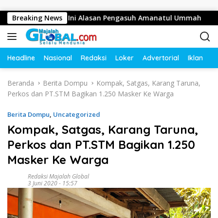
Langsung ke konten
Ratusan Juta, Ini Alasan Pengasuh Amanatul Ummah
Breaking News
Bu
Headline
Nasional
Redaksi
Loker
Advertorial
Iklan
O
Beranda
Berita Dompu
Kompak, Satgas, Karang Taruna,
Perkos dan PT.STM Bagikan 1.250 Masker Ke Warga
Berita Dompu
,
Uncategorized
Kompak, Satgas, Karang Taruna,
Perkos dan PT.STM Bagikan 1.250
Masker Ke Warga
Redaksi Majalah Global
3 Juni 2020 - 15:57