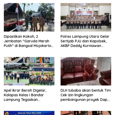
Dipastikan Kokoh, 2
Polres Lampung Utara Gelar
Jembatan “Garuda Merah
Sertijab PJU dan Kapolsek,
Putih” di Bangsal Mojokerto
AKBP Deddy Kurniawan
Lolos Uji Tim Zidam
Tekankan Profesionalisme
V/Brawijaya
dan Pelayanan Masyarakat
Apel Ikrar Bersih Digelar,
DLH tubaba akan bentuk Tim
Kalapas Kelas I Bandar
Cek Izin lingkungan
Lampung Tegaskan
pembangunan proyek Dapur
Komitmen Zero Halinar dan
SPPG MBG tiyuh kartaraharja
Integritas Jajaran