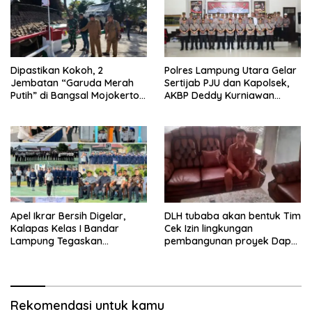
Dipastikan Kokoh, 2
Polres Lampung Utara Gelar
Jembatan “Garuda Merah
Sertijab PJU dan Kapolsek,
Putih” di Bangsal Mojokerto
AKBP Deddy Kurniawan
Lolos Uji Tim Zidam
Tekankan Profesionalisme
V/Brawijaya
dan Pelayanan Masyarakat
Apel Ikrar Bersih Digelar,
DLH tubaba akan bentuk Tim
Kalapas Kelas I Bandar
Cek Izin lingkungan
Lampung Tegaskan
pembangunan proyek Dapur
Komitmen Zero Halinar dan
SPPG MBG tiyuh kartaraharja
Integritas Jajaran
Rekomendasi untuk kamu