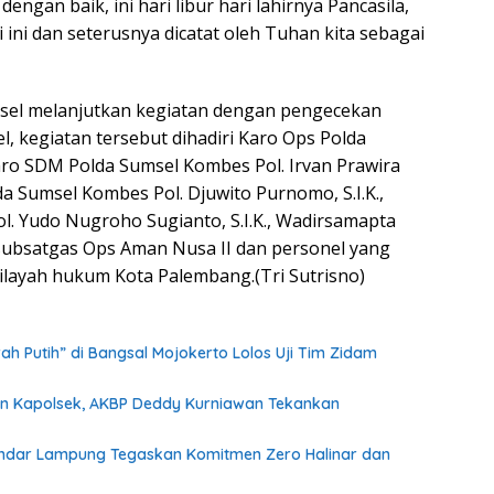
ngan baik, ini hari libur hari lahirnya Pancasila,
ini dan seterusnya dicatat oleh Tuhan kita sebagai
sel melanjutkan kegiatan dengan pengecekan
, kegiatan tersebut dihadiri Karo Ops Polda
aro SDM Polda Sumsel Kombes Pol. Irvan Prawira
olda Sumsel Kombes Pol. Djuwito Purnomo, S.I.K.,
. Yudo Nugroho Sugianto, S.I.K., Wadirsamapta
asubsatgas Ops Aman Nusa II dan personel yang
wilayah hukum Kota Palembang.(Tri Sutrisno)
h Putih” di Bangsal Mojokerto Lolos Uji Tim Zidam
dan Kapolsek, AKBP Deddy Kurniawan Tekankan
I Bandar Lampung Tegaskan Komitmen Zero Halinar dan