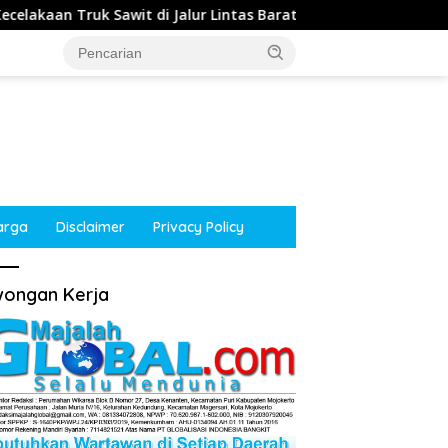
 Jalur Lintas Barat, Arus Lalu Lintas Tetap Lancar
Ke
arga
Disclaimer
Privacy Policy
ongan Kerja