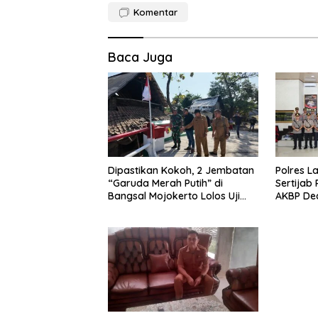
Komentar
Baca Juga
Dipastikan Kokoh, 2 Jembatan
Polres L
“Garuda Merah Putih” di
Sertijab
Bangsal Mojokerto Lolos Uji
AKBP De
Tim Zidam V/Brawijaya
Tekankan
Pelayan