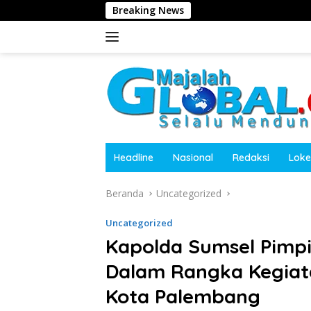
Langsung
Breaking News
Kasat 
ke
konten
Headline
Nasional
Redaksi
Loke
Beranda
Uncategorized
Uncategorized
Kapolda Sumsel Pimpi
Dalam Rangka Kegiata
Kota Palembang