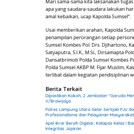
Mari sama-sama kita laksanakan tugas de
apa yang saudara-saudara lakukan hari 
amal kebaikan, ucap Kapolda Sumsel”.
Usai memberikan arahan, Kapolda Sum
penampilan perorangan setiap personel
Sumsel Kombes Pol. Drs. Djihartono, K
Satyaputra, S.I.K., M.Si., Dirsamapta P
Dansatbrimob Polda Sumsel Kombes Pol
Polda Sumsel AKBP M. Fijar Muslim, K
terlibat dalam kegiatan pendisiplinan 
Berita Terkait
Dipastikan Kokoh, 2 Jembatan “Garuda Mera
V/Brawijaya
Polres Lampung Utara Gelar Sertijab PJU 
Profesionalisme dan Pelayanan Masyarakat
Apel Ikrar Bersih Digelar, Kalapas Kelas 
Integritas Jajaran