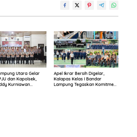
ampung Utara Gelar
Apel Ikrar Bersih Digelar,
 PJU dan Kapolsek,
Kalapas Kelas I Bandar
ddy Kurniawan
Lampung Tegaskan Komitmen
 Profesionalisme dan
Zero Halinar dan Integritas
an Masyarakat
Jajaran