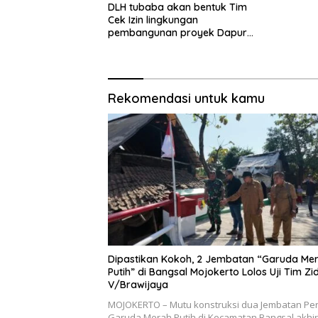
DLH tubaba akan bentuk Tim
Cek Izin lingkungan
pembangunan proyek Dapur
SPPG MBG tiyuh kartaraharja
Rekomendasi untuk kamu
Dipastikan Kokoh, 2 Jembatan “Garuda Me
Putih” di Bangsal Mojokerto Lolos Uji Tim Z
V/Brawijaya
MOJOKERTO – Mutu konstruksi dua Jembatan Peri
Garuda Merah Putih di Kecamatan Bangsal akhi