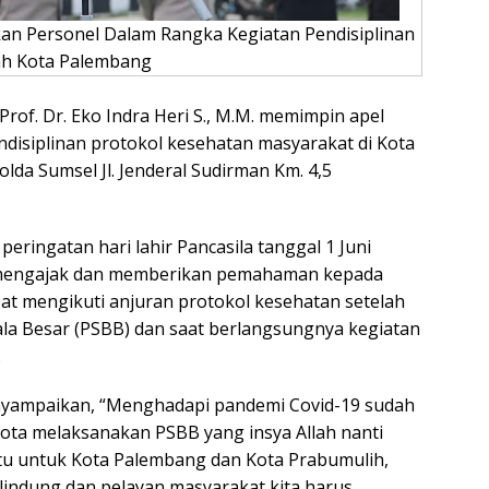
an Personel Dalam Rangka Kegiatan Pendisiplinan
ah Kota Palembang
Prof. Dr. Eko Indra Heri S., M.M. memimpin apel
disiplinan protokol kesehatan masyarakat di Kota
a Sumsel Jl. Jenderal Sudirman Km. 4,5
eringatan hari lahir Pancasila tanggal 1 Juni
k mengajak dan memberikan pemahaman kepada
t mengikuti anjuran protokol kesehatan setelah
la Besar (PSBB) dan saat berlangsungnya kegiatan
.
yampaikan, “Menghadapi pandemi Covid-19 sudah
ota melaksanakan PSBB yang insya Allah nanti
aitu untuk Kota Palembang dan Kota Prabumulih,
lindung dan pelayan masyarakat kita harus