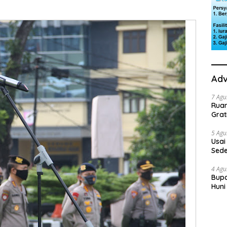
Adv
7 Agu
Rua
Grat
5 Agu
Usai
Sede
Ini 
4 Agu
Bupa
Huni
dan