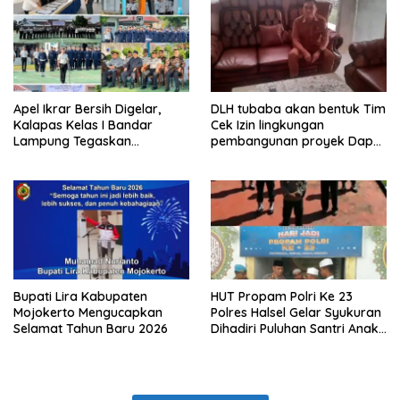
Apel Ikrar Bersih Digelar,
DLH tubaba akan bentuk Tim
Kalapas Kelas I Bandar
Cek Izin lingkungan
Lampung Tegaskan
pembangunan proyek Dapur
Komitmen Zero Halinar dan
SPPG MBG tiyuh kartaraharja
Integritas Jajaran
Bupati Lira Kabupaten
HUT Propam Polri Ke 23
Mojokerto Mengucapkan
Polres Halsel Gelar Syukuran
Selamat Tahun Baru 2026
Dihadiri Puluhan Santri Anak
Yatim Piatu