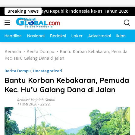
Langsung ke konten
apkan Dirgahayu Republik Indonesia ke-81 Tahun 2026
Breaking News
Headline
Nasional
Redaksi
Loker
Advertorial
Iklan
O
Beranda
Berita Dompu
Bantu Korban Kebakaran, Pemuda
Kec. Hu'u Galang Dana di Jalan
Berita Dompu
,
Uncategorized
Bantu Korban Kebakaran, Pemuda
Kec. Hu’u Galang Dana di Jalan
Redaksi Majalah Global
11 Mei 2020 - 22:22