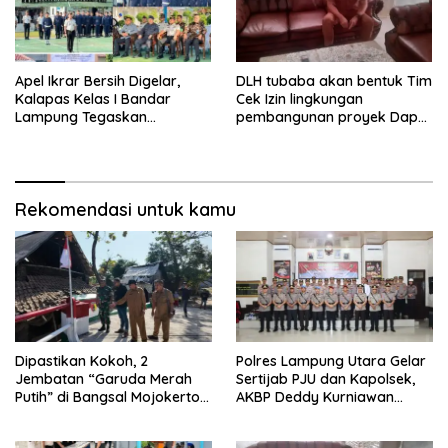
Apel Ikrar Bersih Digelar,
DLH tubaba akan bentuk Tim
Kalapas Kelas I Bandar
Cek Izin lingkungan
Lampung Tegaskan
pembangunan proyek Dapur
Komitmen Zero Halinar dan
SPPG MBG tiyuh kartaraharja
Integritas Jajaran
Rekomendasi untuk kamu
Dipastikan Kokoh, 2
Polres Lampung Utara Gelar
Jembatan “Garuda Merah
Sertijab PJU dan Kapolsek,
Putih” di Bangsal Mojokerto
AKBP Deddy Kurniawan
Lolos Uji Tim Zidam
Tekankan Profesionalisme
V/Brawijaya
dan Pelayanan Masyarakat