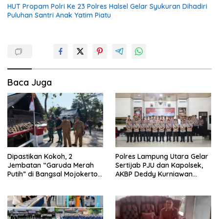
HUT Propam Polri Ke 23 Polres Halsel Gelar Syukuran Dihadiri
Puluhan Santri Anak Yatim Piatu
Baca Juga
Dipastikan Kokoh, 2
Polres Lampung Utara Gelar
Jembatan “Garuda Merah
Sertijab PJU dan Kapolsek,
Putih” di Bangsal Mojokerto
AKBP Deddy Kurniawan
Lolos Uji Tim Zidam
Tekankan Profesionalisme
V/Brawijaya
dan Pelayanan Masyarakat